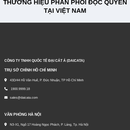
THƯƠNG HIỆU PHÂN PHỐI ĐỘC QUYỀN
TẠI VIỆT NAM
CÔNG TY TNHH QUỐC TẾ ĐẠI CÁT Á (DAICATA)
TRỤ SỞ CHÍNH HỒ CHÍ MINH
43D/44 Hồ Văn Huê, P. Đức Nhuận, TP Hồ Chí Minh
1900.9999.18
sales@daicata.com
VĂN PHÒNG HÀ NỘI
N3-X1, Ngõ 17 Hoàng Ngọc Phách, P. Láng, Tp. Hà Nội