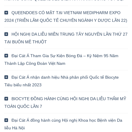
QUEENDOES CÓ MẶT TẠI VIETNAM MEDIPHARM EXPO
2024 (TRIỄN LÃM QUỐC TẾ CHUYÊN NGÀNH Y DƯỢC LẦN 22)
HỘI NGHỊ DA LIỄU MIỀN TRUNG TÂY NGUYÊN LẦN THỨ 27
TẠI BUÔN MÊ THUỘT
Đại Cát Á Tham Gia Sự Kiện Bóng Đá – Kỷ Niệm 95 Năm
Thành Lập Công Đoàn Việt Nam
Đại Cát Á nhận danh hiệu Nhà phân phối Quốc tế Biocyte
Tiêu biểu nhất 2023
BIOCYTE ĐỒNG HÀNH CÙNG HỘI NGHỊ DA LIỄU THẨM MỸ
TOÀN QUỐC LẦN 7
Đại Cát Á đồng hành cùng Hội nghị Khoa học Bệnh viện Da
liễu Hà Nội