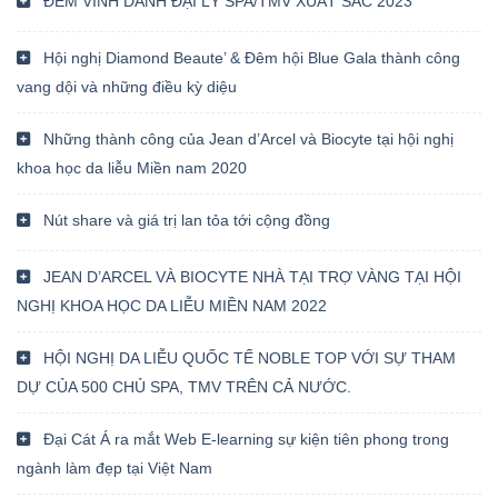
ĐÊM VINH DANH ĐẠI LÝ SPA/TMV XUẤT SẮC 2023
Hội nghị Diamond Beaute’ & Đêm hội Blue Gala thành công
vang dội và những điều kỳ diệu
Những thành công của Jean d’Arcel và Biocyte tại hội nghị
khoa học da liễu Miền nam 2020
Nút share và giá trị lan tỏa tới cộng đồng
JEAN D’ARCEL VÀ BIOCYTE NHÀ TẠI TRỢ VÀNG TẠI HỘI
NGHỊ KHOA HỌC DA LIỄU MIỀN NAM 2022
HỘI NGHỊ DA LIỄU QUỐC TẾ NOBLE TOP VỚI SỰ THAM
DỰ CỦA 500 CHỦ SPA, TMV TRÊN CẢ NƯỚC.
Đại Cát Á ra mắt Web E-learning sự kiện tiên phong trong
ngành làm đẹp tại Việt Nam