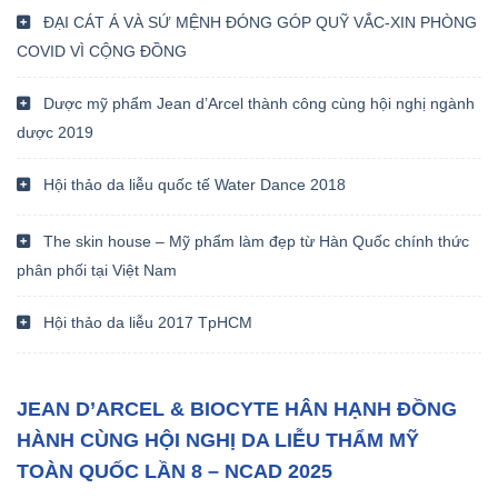
ĐẠI CÁT Á VÀ SỨ MỆNH ĐÓNG GÓP QUỸ VẮC-XIN PHÒNG
COVID VÌ CỘNG ĐỒNG
Dược mỹ phẩm Jean d’Arcel thành công cùng hội nghị ngành
dược 2019
Hội thảo da liễu quốc tế Water Dance 2018
The skin house – Mỹ phẩm làm đẹp từ Hàn Quốc chính thức
phân phối tại Việt Nam
Hội thảo da liễu 2017 TpHCM
JEAN D’ARCEL & BIOCYTE HÂN HẠNH ĐỒNG
HÀNH CÙNG HỘI NGHỊ DA LIỄU THẨM MỸ
TOÀN QUỐC LẦN 8 – NCAD 2025