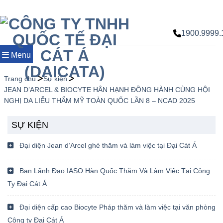
Chuyển
đến
nội
1900.9999.
dung
Menu
Trang chủ
Sự kiện
JEAN D’ARCEL & BIOCYTE HÂN HẠNH ĐỒNG HÀNH CÙNG HỘI
NGHỊ DA LIỄU THẨM MỸ TOÀN QUỐC LẦN 8 – NCAD 2025
SỰ KIỆN
Đại diện Jean d’Arcel ghé thăm và làm việc tại Đại Cát Á
Ban Lãnh Đạo IASO Hàn Quốc Thăm Và Làm Việc Tại Công
Ty Đại Cát Á
Đại diện cấp cao Biocyte Pháp thăm và làm việc tại văn phòng
Công ty Đại Cát Á