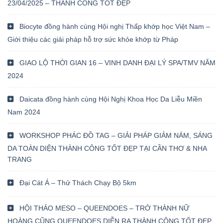
23/04/2025 – THÀNH CÔNG TỐT ĐẸP
Biocyte đồng hành cùng Hội nghị Thấp khớp học Việt Nam –
Giới thiệu các giải pháp hỗ trợ sức khỏe khớp từ Pháp
GIAO LỘ THỜI GIAN 16 – VINH DANH ĐẠI LÝ SPA/TMV NĂM
2024
Daicata đồng hành cùng Hội Nghị Khoa Học Da Liễu Miền
Nam 2024
WORKSHOP PHÁC ĐỒ TAG – GIẢI PHÁP GIẢM NÁM, SÁNG
DA TOÀN DIỆN THÀNH CÔNG TỐT ĐẸP TẠI CẦN THƠ & NHA
TRANG
Đại Cát Á – Thử Thách Chạy Bộ 5km
HỘI THẢO MESO – QUEENDOES – TRỞ THÀNH NỮ
HOÀNG CŨNG QUEENDOES DIỄN RA THÀNH CÔNG TỐT ĐẸP