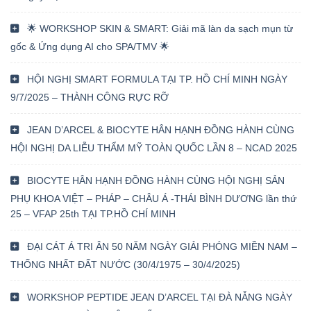
🌟 WORKSHOP SKIN & SMART: Giải mã làn da sạch mụn từ
gốc & Ứng dụng AI cho SPA/TMV 🌟
HỘI NGHỊ SMART FORMULA TẠI TP. HỒ CHÍ MINH NGÀY
9/7/2025 – THÀNH CÔNG RỰC RỠ
JEAN D’ARCEL & BIOCYTE HÂN HẠNH ĐỒNG HÀNH CÙNG
HỘI NGHỊ DA LIỄU THẨM MỸ TOÀN QUỐC LẦN 8 – NCAD 2025
BIOCYTE HÂN HẠNH ĐỒNG HÀNH CÙNG HỘI NGHỊ SẢN
PHỤ KHOA VIỆT – PHÁP – CHÂU Á -THÁI BÌNH DƯƠNG lần thứ
25 – VFAP 25th TẠI TP.HỒ CHÍ MINH
ĐẠI CÁT Á TRI ÂN 50 NĂM NGÀY GIẢI PHÓNG MIỀN NAM –
THỐNG NHẤT ĐẤT NƯỚC (30/4/1975 – 30/4/2025)
WORKSHOP PEPTIDE JEAN D’ARCEL TẠI ĐÀ NẴNG NGÀY