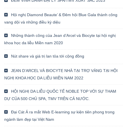
ĐÊM VINH DANH ĐẠI LÝ SPA/TMV XUẤT SẮC 2023
Hội nghị Diamond Beaute’ & Đêm hội Blue Gala thành công
vang dội và những điều kỳ diệu
Những thành công của Jean d’Arcel và Biocyte tại hội nghị
khoa học da liễu Miền nam 2020
Nút share và giá trị lan tỏa tới cộng đồng
JEAN D’ARCEL VÀ BIOCYTE NHÀ TẠI TRỢ VÀNG TẠI HỘI
NGHỊ KHOA HỌC DA LIỄU MIỀN NAM 2022
HỘI NGHỊ DA LIỄU QUỐC TẾ NOBLE TOP VỚI SỰ THAM
DỰ CỦA 500 CHỦ SPA, TMV TRÊN CẢ NƯỚC.
Đại Cát Á ra mắt Web E-learning sự kiện tiên phong trong
ngành làm đẹp tại Việt Nam