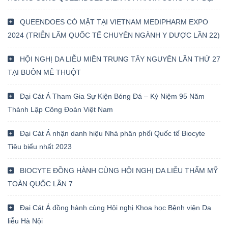
QUEENDOES CÓ MẶT TẠI VIETNAM MEDIPHARM EXPO
2024 (TRIỄN LÃM QUỐC TẾ CHUYÊN NGÀNH Y DƯỢC LẦN 22)
HỘI NGHỊ DA LIỄU MIỀN TRUNG TÂY NGUYÊN LẦN THỨ 27
TẠI BUÔN MÊ THUỘT
Đại Cát Á Tham Gia Sự Kiện Bóng Đá – Kỷ Niệm 95 Năm
Thành Lập Công Đoàn Việt Nam
Đại Cát Á nhận danh hiệu Nhà phân phối Quốc tế Biocyte
Tiêu biểu nhất 2023
BIOCYTE ĐỒNG HÀNH CÙNG HỘI NGHỊ DA LIỄU THẨM MỸ
TOÀN QUỐC LẦN 7
Đại Cát Á đồng hành cùng Hội nghị Khoa học Bệnh viện Da
liễu Hà Nội