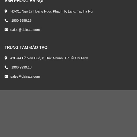
VĂN PHÒNG HÀ NỘI
N3-X1, Ngõ 17 Hoàng Ngọc Phách, P. Láng, Tp. Hà Nội
1900.9999.18
sales@daicata.com
TRUNG TÂM ĐÀO TẠO
43D/44 Hồ Văn Huê, P. Đức Nhuận, TP Hồ Chí Minh
1900.9999.18
sales@daicata.com