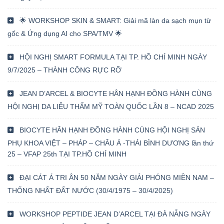
🌟 WORKSHOP SKIN & SMART: Giải mã làn da sạch mụn từ
gốc & Ứng dụng AI cho SPA/TMV 🌟
HỘI NGHỊ SMART FORMULA TẠI TP. HỒ CHÍ MINH NGÀY
9/7/2025 – THÀNH CÔNG RỰC RỠ
JEAN D’ARCEL & BIOCYTE HÂN HẠNH ĐỒNG HÀNH CÙNG
HỘI NGHỊ DA LIỄU THẨM MỸ TOÀN QUỐC LẦN 8 – NCAD 2025
BIOCYTE HÂN HẠNH ĐỒNG HÀNH CÙNG HỘI NGHỊ SẢN
PHỤ KHOA VIỆT – PHÁP – CHÂU Á -THÁI BÌNH DƯƠNG lần thứ
25 – VFAP 25th TẠI TP.HỒ CHÍ MINH
ĐẠI CÁT Á TRI ÂN 50 NĂM NGÀY GIẢI PHÓNG MIỀN NAM –
THỐNG NHẤT ĐẤT NƯỚC (30/4/1975 – 30/4/2025)
WORKSHOP PEPTIDE JEAN D’ARCEL TẠI ĐÀ NẴNG NGÀY