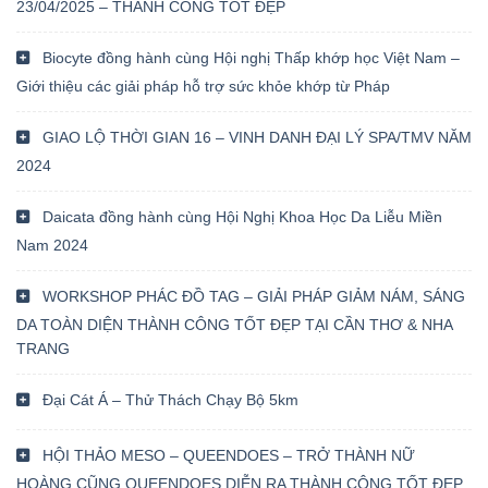
23/04/2025 – THÀNH CÔNG TỐT ĐẸP
Biocyte đồng hành cùng Hội nghị Thấp khớp học Việt Nam –
Giới thiệu các giải pháp hỗ trợ sức khỏe khớp từ Pháp
GIAO LỘ THỜI GIAN 16 – VINH DANH ĐẠI LÝ SPA/TMV NĂM
2024
Daicata đồng hành cùng Hội Nghị Khoa Học Da Liễu Miền
Nam 2024
WORKSHOP PHÁC ĐỒ TAG – GIẢI PHÁP GIẢM NÁM, SÁNG
DA TOÀN DIỆN THÀNH CÔNG TỐT ĐẸP TẠI CẦN THƠ & NHA
TRANG
Đại Cát Á – Thử Thách Chạy Bộ 5km
HỘI THẢO MESO – QUEENDOES – TRỞ THÀNH NỮ
HOÀNG CŨNG QUEENDOES DIỄN RA THÀNH CÔNG TỐT ĐẸP