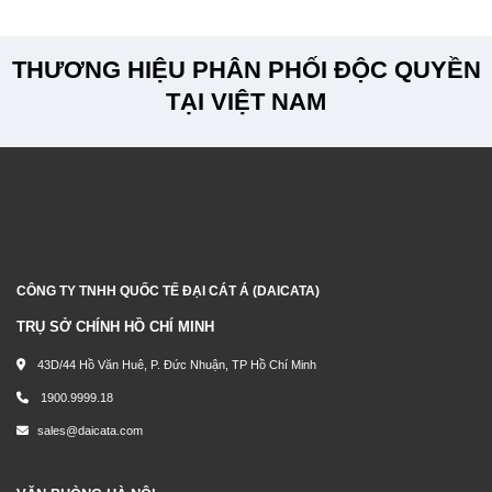
THƯƠNG HIỆU PHÂN PHỐI ĐỘC QUYỀN
TẠI VIỆT NAM
CÔNG TY TNHH QUỐC TẾ ĐẠI CÁT Á (DAICATA)
TRỤ SỞ CHÍNH HỒ CHÍ MINH
43D/44 Hồ Văn Huê, P. Đức Nhuận, TP Hồ Chí Minh
1900.9999.18
sales@daicata.com