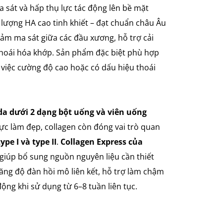
a sát và hấp thụ lực tác động lên bề mặt
lượng HA cao tinh khiết – đạt chuẩn châu Âu
giảm ma sát giữa các đầu xương, hỗ trợ cải
thoái hóa khớp. Sản phẩm đặc biệt phù hợp
 việc cường độ cao hoặc có dấu hiệu thoái
 da dưới 2 dạng bột uống và viên uống
vực làm đẹp, collagen còn đóng vai trò quan
ype I và type II
.
Collagen Express của
 giúp bổ sung nguồn nguyên liệu cần thiết
tăng độ đàn hồi mô liên kết, hỗ trợ làm chậm
động khi sử dụng từ 6–8 tuần liên tục.