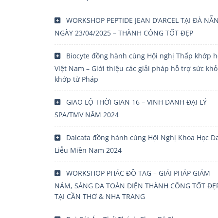
WORKSHOP PEPTIDE JEAN D’ARCEL TẠI ĐÀ NẴ
NGÀY 23/04/2025 – THÀNH CÔNG TỐT ĐẸP
Biocyte đồng hành cùng Hội nghị Thấp khớp h
Việt Nam – Giới thiệu các giải pháp hỗ trợ sức kh
khớp từ Pháp
GIAO LỘ THỜI GIAN 16 – VINH DANH ĐẠI LÝ
SPA/TMV NĂM 2024
Daicata đồng hành cùng Hội Nghị Khoa Học D
Liễu Miền Nam 2024
WORKSHOP PHÁC ĐỒ TAG – GIẢI PHÁP GIẢM
NÁM, SÁNG DA TOÀN DIỆN THÀNH CÔNG TỐT ĐẸ
TẠI CẦN THƠ & NHA TRANG