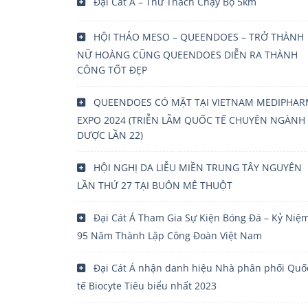
Đại Cát Á – Thử Thách Chạy Bộ 5km
HỘI THẢO MESO – QUEENDOES – TRỞ THÀNH
NỮ HOÀNG CŨNG QUEENDOES DIỄN RA THÀNH
CÔNG TỐT ĐẸP
QUEENDOES CÓ MẶT TẠI VIETNAM MEDIPHA
EXPO 2024 (TRIỄN LÃM QUỐC TẾ CHUYÊN NGÀNH 
DƯỢC LẦN 22)
HỘI NGHỊ DA LIỄU MIỀN TRUNG TÂY NGUYÊN
LẦN THỨ 27 TẠI BUÔN MÊ THUỘT
Đại Cát Á Tham Gia Sự Kiện Bóng Đá – Kỷ Niệ
95 Năm Thành Lập Công Đoàn Việt Nam
Đại Cát Á nhận danh hiệu Nhà phân phối Quố
tế Biocyte Tiêu biểu nhất 2023