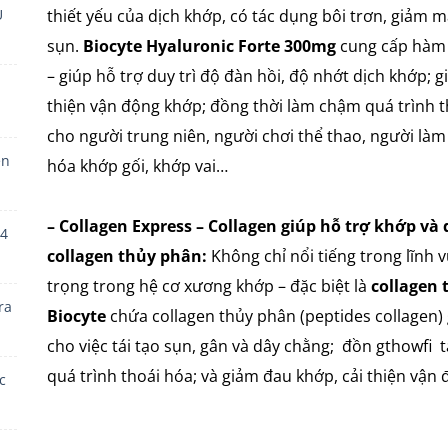
thiết yếu của dịch khớp, có tác dụng bôi trơn, giảm m
U
sụn.
Biocyte Hyaluronic Forte 300mg
cung cấp hàm 
– giúp hỗ trợ duy trì độ đàn hồi, độ nhớt dịch khớp; 
thiện vận động khớp; đồng thời làm chậm quá trình 
cho người trung niên, người chơi thể thao, người làm
ên
hóa khớp gối, khớp vai…
– Collagen Express – Collagen giúp hỗ trợ khớp và
24
collagen thủy phân:
Không chỉ nổi tiếng trong lĩnh 
trọng trong hệ cơ xương khớp – đặc biệt là
collagen t
ra
Biocyte
chứa collagen thủy phân (peptides collagen)
cho việc tái tạo sụn, gân và dây chằng; đồn gthowfi 
quá trình thoái hóa; và giảm đau khớp, cải thiện vận 
c