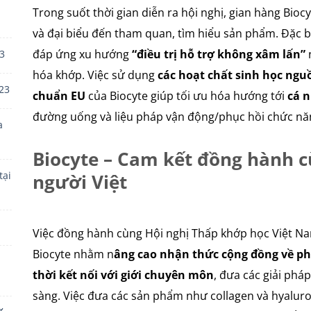
Trong suốt thời gian diễn ra hội nghị, gian hàng Biocy
và đại biểu đến tham quan, tìm hiểu sản phẩm. Đặc bi
đáp ứng xu hướng
“điều trị hỗ trợ không xâm lấn”
n
3
hóa khớp. Việc sử dụng
các hoạt chất sinh học ngu
23
chuẩn EU
của Biocyte giúp tối ưu hóa hướng tới
cá n
đường uống và liệu pháp vận động/phục hồi chức nă
a
Biocyte – Cam kết đồng hành 
tại
người Việt
Việc đồng hành cùng Hội nghị Thấp khớp học Việt Na
Biocyte nhằm n
âng cao nhận thức cộng đồng về p
thời kết nối với giới chuyên môn
, đưa các giải phá
sàng. Việc đưa các sản phẩm như collagen và hyalur