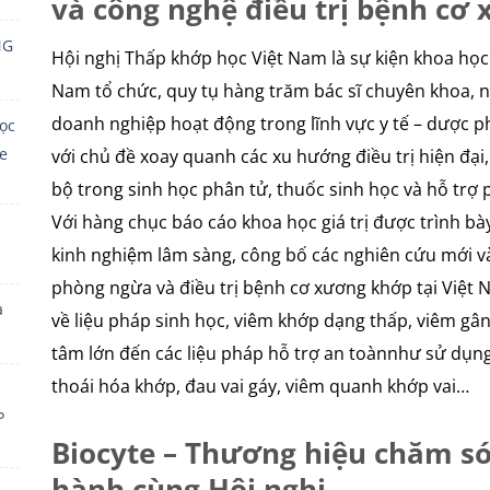
và công nghệ điều trị bệnh cơ
NG
Hội nghị Thấp khớp học Việt Nam là sự kiện khoa họ
Nam tổ chức, quy tụ hàng trăm bác sĩ chuyên khoa, n
doanh nghiệp hoạt động trong lĩnh vực y tế – dược ph
ọc
ỏe
với chủ đề xoay quanh các xu hướng điều trị hiện đại
bộ trong sinh học phân tử, thuốc sinh học và hỗ trợ
Với hàng chục báo cáo khoa học giá trị được trình bày
kinh nghiệm lâm sàng, công bố các nghiên cứu mới v
phòng ngừa và điều trị bệnh cơ xương khớp tại Việt 
a
về liệu pháp sinh học, viêm khớp dạng thấp, viêm gâ
tâm lớn đến các liệu pháp hỗ trợ an toànnhư sử dụng 
thoái hóa khớp, đau vai gáy, viêm quanh khớp vai…
P
Biocyte – Thương hiệu chăm s
hành cùng Hội nghị