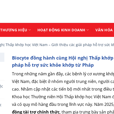
THƯƠNG HIỆU
HOẠT ĐỘNG KINH DOANH
VĂN HÓA 
hị Thấp khớp học Việt Nam – Giới thiệu các giải pháp hỗ trợ sức 
Biocyte đồng hành cùng Hội nghị Thấp khớp h
pháp hỗ trợ sức khỏe khớp từ Pháp
Trong những năm gần đây, các bệnh lý cơ xương khớp
Việt Nam, đặc biệt ở nhóm người trung niên, người c
ệc
cao. Nhằm cập nhật các tiến bộ mới nhất trong điều t
Khoa học Thường niên Hội Thấp khớp học Việt Nam đã
và có quy mô hàng đầu trong lĩnh vực này. Năm 2025,
c
đồng tài trợ chính thức
, tham gia trưng bày sản phẩ