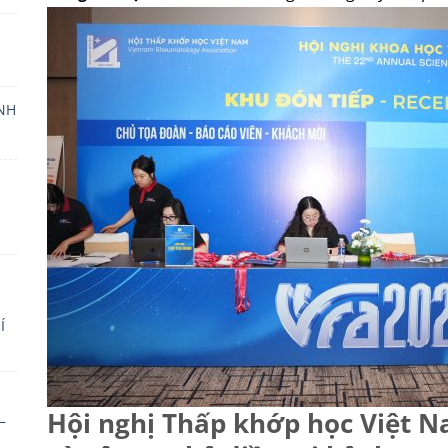
INH
Í
Hội nghị Thấp khớp học Việt Na
–