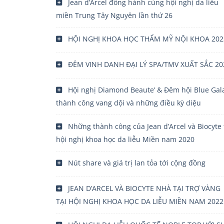
Jean d’Arcel đồng hành cùng hội nghị da liễu
miền Trung Tây Nguyên lần thứ 26
HỘI NGHỊ KHOA HỌC THẨM MỸ NỘI KHOA 202
ĐÊM VINH DANH ĐẠI LÝ SPA/TMV XUẤT SẮC 20
Hội nghị Diamond Beaute’ & Đêm hội Blue Gal
thành công vang dội và những điều kỳ diệu
Những thành công của Jean d’Arcel và Biocyte 
hội nghị khoa học da liễu Miền nam 2020
Nút share và giá trị lan tỏa tới cộng đồng
JEAN D’ARCEL VÀ BIOCYTE NHÀ TẠI TRỢ VÀNG
TẠI HỘI NGHỊ KHOA HỌC DA LIỄU MIỀN NAM 2022