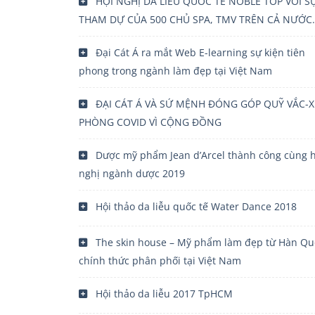
HỘI NGHỊ DA LIỄU QUỐC TẾ NOBLE TOP VỚI S
THAM DỰ CỦA 500 CHỦ SPA, TMV TRÊN CẢ NƯỚC.
Đại Cát Á ra mắt Web E-learning sự kiện tiên
phong trong ngành làm đẹp tại Việt Nam
ĐẠI CÁT Á VÀ SỨ MỆNH ĐÓNG GÓP QUỸ VẮC-X
PHÒNG COVID VÌ CỘNG ĐỒNG
Dược mỹ phẩm Jean d’Arcel thành công cùng h
nghị ngành dược 2019
Hội thảo da liễu quốc tế Water Dance 2018
The skin house – Mỹ phẩm làm đẹp từ Hàn Qu
chính thức phân phối tại Việt Nam
Hội thảo da liễu 2017 TpHCM