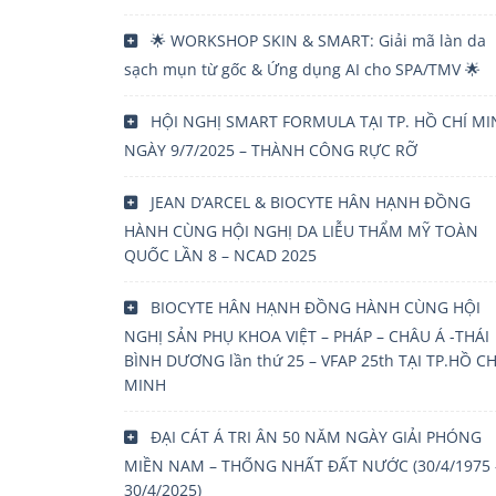
🌟 WORKSHOP SKIN & SMART: Giải mã làn da
sạch mụn từ gốc & Ứng dụng AI cho SPA/TMV 🌟
HỘI NGHỊ SMART FORMULA TẠI TP. HỒ CHÍ M
NGÀY 9/7/2025 – THÀNH CÔNG RỰC RỠ
JEAN D’ARCEL & BIOCYTE HÂN HẠNH ĐỒNG
HÀNH CÙNG HỘI NGHỊ DA LIỄU THẨM MỸ TOÀN
QUỐC LẦN 8 – NCAD 2025
BIOCYTE HÂN HẠNH ĐỒNG HÀNH CÙNG HỘI
NGHỊ SẢN PHỤ KHOA VIỆT – PHÁP – CHÂU Á -THÁI
BÌNH DƯƠNG lần thứ 25 – VFAP 25th TẠI TP.HỒ CH
MINH
ĐẠI CÁT Á TRI ÂN 50 NĂM NGÀY GIẢI PHÓNG
MIỀN NAM – THỐNG NHẤT ĐẤT NƯỚC (30/4/1975 
30/4/2025)