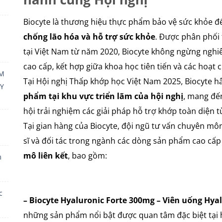
Biocyte là thương hiệu thực phẩm bảo vệ sức khỏe đ
chống lão hóa và hỗ trợ sức khỏe
. Được phân phối t
tại Việt Nam từ năm 2020, Biocyte không ngừng nghi
cao cấp, kết hợp giữa khoa học tiên tiến và các hoạt 
RM
Tại Hội nghị Thấp khớp học Việt Nam 2025, Biocyte h
Y
phẩm tại khu vực triển lãm của hội nghị
, mang đế
hội trải nghiệm các giải pháp hỗ trợ khớp toàn diện 
Tại gian hàng của Biocyte, đội ngũ tư vấn chuyên môn 
sĩ và đối tác trong ngành các dòng sản phẩm cao c
mô liên kết
, bao gồm:
m
c
– Biocyte Hyaluronic Forte 300mg – Viên uống Hya
những sản phẩm nổi bật được quan tâm đặc biệt tại h