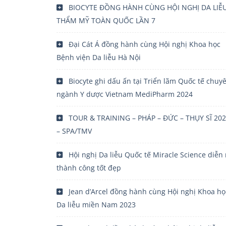
BIOCYTE ĐỒNG HÀNH CÙNG HỘI NGHỊ DA LIỄ
THẨM MỸ TOÀN QUỐC LẦN 7
Đại Cát Á đồng hành cùng Hội nghị Khoa học
Bệnh viện Da liễu Hà Nội
Biocyte ghi dấu ấn tại Triển lãm Quốc tế chuy
ngành Y dược Vietnam MediPharm 2024
TOUR & TRAINING – PHÁP – ĐỨC – THỤY SĨ 20
– SPA/TMV
Hội nghị Da liễu Quốc tế Miracle Science diễn 
thành công tốt đẹp
Jean d’Arcel đồng hành cùng Hội nghị Khoa họ
Da liễu miền Nam 2023