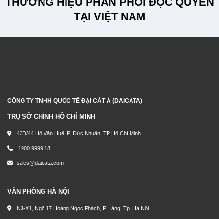
THƯƠNG HIỆU PHÂN PHỐI ĐỘC QUYỀN
TẠI VIỆT NAM
CÔNG TY TNHH QUỐC TẾ ĐẠI CÁT Á (DAICATA)
TRỤ SỞ CHÍNH HỒ CHÍ MINH
43D/44 Hồ Văn Huê, P. Đức Nhuận, TP Hồ Chí Minh
1900.9999.18
sales@daicata.com
VĂN PHÒNG HÀ NỘI
N3-X1, Ngõ 17 Hoàng Ngọc Phách, P. Láng, Tp. Hà Nội