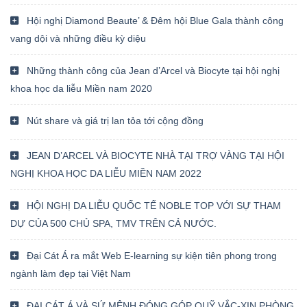
Hội nghị Diamond Beaute’ & Đêm hội Blue Gala thành công
vang dội và những điều kỳ diệu
Những thành công của Jean d’Arcel và Biocyte tại hội nghị
khoa học da liễu Miền nam 2020
Nút share và giá trị lan tỏa tới cộng đồng
JEAN D’ARCEL VÀ BIOCYTE NHÀ TẠI TRỢ VÀNG TẠI HỘI
NGHỊ KHOA HỌC DA LIỄU MIỀN NAM 2022
HỘI NGHỊ DA LIỄU QUỐC TẾ NOBLE TOP VỚI SỰ THAM
DỰ CỦA 500 CHỦ SPA, TMV TRÊN CẢ NƯỚC.
Đại Cát Á ra mắt Web E-learning sự kiện tiên phong trong
ngành làm đẹp tại Việt Nam
ĐẠI CÁT Á VÀ SỨ MỆNH ĐÓNG GÓP QUỸ VẮC-XIN PHÒNG