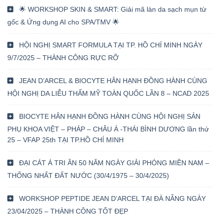
🌟 WORKSHOP SKIN & SMART: Giải mã làn da sạch mụn từ
gốc & Ứng dụng AI cho SPA/TMV 🌟
HỘI NGHỊ SMART FORMULA TẠI TP. HỒ CHÍ MINH NGÀY
9/7/2025 – THÀNH CÔNG RỰC RỠ
JEAN D’ARCEL & BIOCYTE HÂN HẠNH ĐỒNG HÀNH CÙNG
HỘI NGHỊ DA LIỄU THẨM MỸ TOÀN QUỐC LẦN 8 – NCAD 2025
BIOCYTE HÂN HẠNH ĐỒNG HÀNH CÙNG HỘI NGHỊ SẢN
PHỤ KHOA VIỆT – PHÁP – CHÂU Á -THÁI BÌNH DƯƠNG lần thứ
25 – VFAP 25th TẠI TP.HỒ CHÍ MINH
ĐẠI CÁT Á TRI ÂN 50 NĂM NGÀY GIẢI PHÓNG MIỀN NAM –
THỐNG NHẤT ĐẤT NƯỚC (30/4/1975 – 30/4/2025)
WORKSHOP PEPTIDE JEAN D’ARCEL TẠI ĐÀ NẴNG NGÀY
23/04/2025 – THÀNH CÔNG TỐT ĐẸP