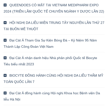
QUEENDOES CÓ MẶT TẠI VIETNAM MEDIPHARM EXPO
2024 (TRIỄN LÃM QUỐC TẾ CHUYÊN NGÀNH Y DƯỢC LẦN 22)
HỘI NGHỊ DA LIỄU MIỀN TRUNG TÂY NGUYÊN LẦN THỨ 27
TẠI BUÔN MÊ THUỘT
Đại Cát Á Tham Gia Sự Kiện Bóng Đá – Kỷ Niệm 95 Năm
Thành Lập Công Đoàn Việt Nam
Đại Cát Á nhận danh hiệu Nhà phân phối Quốc tế Biocyte
Tiêu biểu nhất 2023
BIOCYTE ĐỒNG HÀNH CÙNG HỘI NGHỊ DA LIỄU THẨM MỸ
TOÀN QUỐC LẦN 7
Đại Cát Á đồng hành cùng Hội nghị Khoa học Bệnh viện Da
liễu Hà Nội