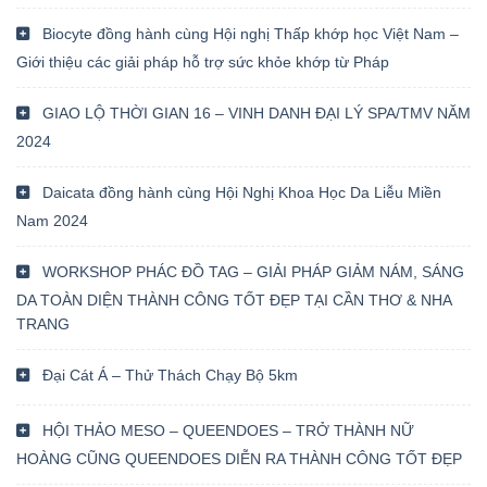
Biocyte đồng hành cùng Hội nghị Thấp khớp học Việt Nam –
Giới thiệu các giải pháp hỗ trợ sức khỏe khớp từ Pháp
GIAO LỘ THỜI GIAN 16 – VINH DANH ĐẠI LÝ SPA/TMV NĂM
2024
Daicata đồng hành cùng Hội Nghị Khoa Học Da Liễu Miền
Nam 2024
WORKSHOP PHÁC ĐỒ TAG – GIẢI PHÁP GIẢM NÁM, SÁNG
DA TOÀN DIỆN THÀNH CÔNG TỐT ĐẸP TẠI CẦN THƠ & NHA
TRANG
Đại Cát Á – Thử Thách Chạy Bộ 5km
HỘI THẢO MESO – QUEENDOES – TRỞ THÀNH NỮ
HOÀNG CŨNG QUEENDOES DIỄN RA THÀNH CÔNG TỐT ĐẸP