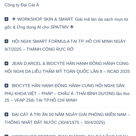
Công ty Đại Cát Á
🌟 WORKSHOP SKIN & SMART: Giải mã làn da sạch mụn từ
gốc & Ứng dụng AI cho SPA/TMV 🌟
HỘI NGHỊ SMART FORMULA TẠI TP. HỒ CHÍ MINH NGÀY
9/7/2025 – THÀNH CÔNG RỰC RỠ
JEAN D’ARCEL & BIOCYTE HÂN HẠNH ĐỒNG HÀNH CÙNG
HỘI NGHỊ DA LIỄU THẨM MỸ TOÀN QUỐC LẦN 8 – NCAD 2025
BIOCYTE HÂN HẠNH ĐỒNG HÀNH CÙNG HỘI NGHỊ SẢN
PHỤ KHOA VIỆT – PHÁP – CHÂU Á -THÁI BÌNH DƯƠNG lần thứ
25 – VFAP 25th TẠI TP.HỒ CHÍ MINH
ĐẠI CÁT Á TRI ÂN 50 NĂM NGÀY GIẢI PHÓNG MIỀN NAM –
THỐNG NHẤT ĐẤT NƯỚC (30/4/1975 – 30/4/2025)