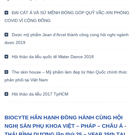
ĐẠI CÁT Á VÀ SỨ MỆNH ĐÓNG GÓP QUỸ VẮC-XIN PHÒNG
COVID VÌ CỘNG ĐỒNG
Dược mỹ phẩm Jean d’Arcel thành công cùng hội nghị ngành
dược 2019
Hội thảo da liễu quốc tế Water Dance 2018
The skin house – Mỹ phẩm làm đẹp từ Hàn Quốc chính thức
phân phối tại Việt Nam
Hội thảo da liễu 2017 TpHCM
BIOCYTE HÂN HẠNH ĐỒNG HÀNH CÙNG HỘI
NGHỊ SẢN PHỤ KHOA VIỆT – PHÁP – CHÂU Á -
THÁI BÌNH DƯƠNG lần thứ 25 – VFAP 25th TẠI