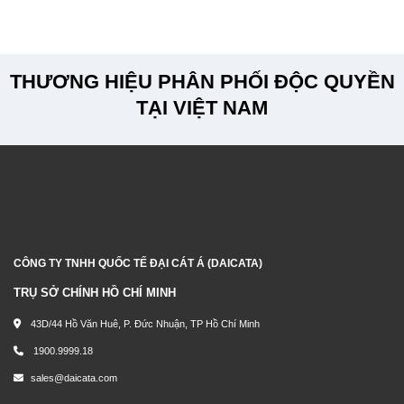
THƯƠNG HIỆU PHÂN PHỐI ĐỘC QUYỀN
TẠI VIỆT NAM
CÔNG TY TNHH QUỐC TẾ ĐẠI CÁT Á (DAICATA)
TRỤ SỞ CHÍNH HỒ CHÍ MINH
43D/44 Hồ Văn Huê, P. Đức Nhuận, TP Hồ Chí Minh
1900.9999.18
sales@daicata.com