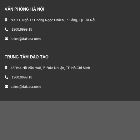
VĂN PHÒNG HÀ NỘI
N3-X1, Ngõ 17 Hoàng Ngọc Phách, P. Láng, Tp. Hà Nội
1900.9999.18
sales@daicata.com
TRUNG TÂM ĐÀO TẠO
43D/44 Hồ Văn Huê, P. Đức Nhuận, TP Hồ Chí Minh
1900.9999.18
sales@daicata.com