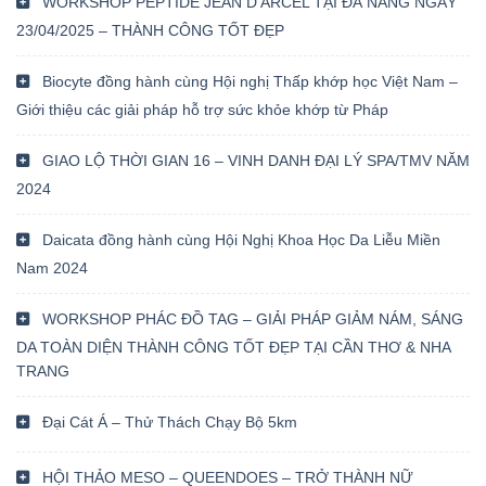
WORKSHOP PEPTIDE JEAN D’ARCEL TẠI ĐÀ NẴNG NGÀY
23/04/2025 – THÀNH CÔNG TỐT ĐẸP
Biocyte đồng hành cùng Hội nghị Thấp khớp học Việt Nam –
Giới thiệu các giải pháp hỗ trợ sức khỏe khớp từ Pháp
GIAO LỘ THỜI GIAN 16 – VINH DANH ĐẠI LÝ SPA/TMV NĂM
2024
Daicata đồng hành cùng Hội Nghị Khoa Học Da Liễu Miền
Nam 2024
WORKSHOP PHÁC ĐỒ TAG – GIẢI PHÁP GIẢM NÁM, SÁNG
DA TOÀN DIỆN THÀNH CÔNG TỐT ĐẸP TẠI CẦN THƠ & NHA
TRANG
Đại Cát Á – Thử Thách Chạy Bộ 5km
HỘI THẢO MESO – QUEENDOES – TRỞ THÀNH NỮ