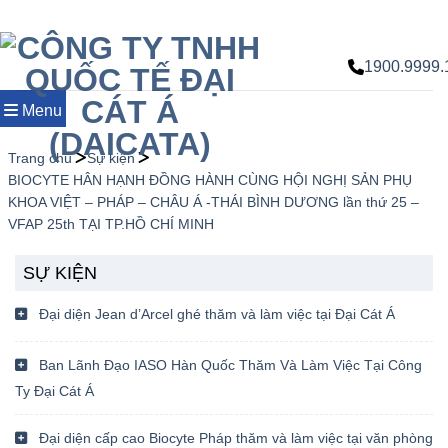
Chuyển
đến
nội
1900.9999.
dung
Menu
Trang chủ
Sự kiện
BIOCYTE HÂN HẠNH ĐỒNG HÀNH CÙNG HỘI NGHỊ SẢN PHỤ
KHOA VIỆT – PHÁP – CHÂU Á -THÁI BÌNH DƯƠNG lần thứ 25 –
VFAP 25th TẠI TP.HỒ CHÍ MINH
SỰ KIỆN
Đại diện Jean d’Arcel ghé thăm và làm việc tại Đại Cát Á
Ban Lãnh Đạo IASO Hàn Quốc Thăm Và Làm Việc Tại Công
Ty Đại Cát Á
Đại diện cấp cao Biocyte Pháp thăm và làm việc tại văn phòng