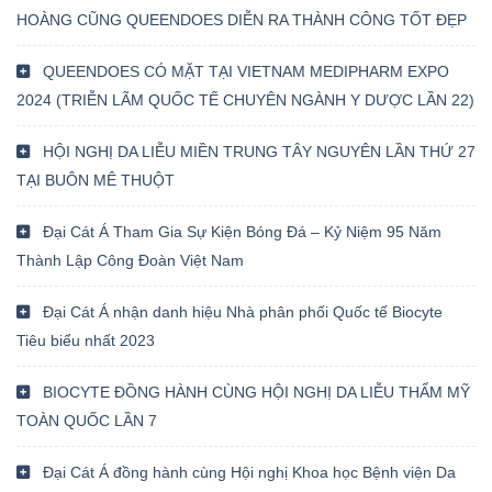
HOÀNG CŨNG QUEENDOES DIỄN RA THÀNH CÔNG TỐT ĐẸP
QUEENDOES CÓ MẶT TẠI VIETNAM MEDIPHARM EXPO
2024 (TRIỄN LÃM QUỐC TẾ CHUYÊN NGÀNH Y DƯỢC LẦN 22)
HỘI NGHỊ DA LIỄU MIỀN TRUNG TÂY NGUYÊN LẦN THỨ 27
TẠI BUÔN MÊ THUỘT
Đại Cát Á Tham Gia Sự Kiện Bóng Đá – Kỷ Niệm 95 Năm
Thành Lập Công Đoàn Việt Nam
Đại Cát Á nhận danh hiệu Nhà phân phối Quốc tế Biocyte
Tiêu biểu nhất 2023
BIOCYTE ĐỒNG HÀNH CÙNG HỘI NGHỊ DA LIỄU THẨM MỸ
TOÀN QUỐC LẦN 7
Đại Cát Á đồng hành cùng Hội nghị Khoa học Bệnh viện Da