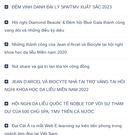
ĐÊM VINH DANH ĐẠI LÝ SPA/TMV XUẤT SẮC 2023
Hội nghị Diamond Beaute’ & Đêm hội Blue Gala thành công
vang dội và những điều kỳ diệu
Những thành công của Jean d’Arcel và Biocyte tại hội nghị
khoa học da liễu Miền nam 2020
Nút share và giá trị lan tỏa tới cộng đồng
JEAN D’ARCEL VÀ BIOCYTE NHÀ TẠI TRỢ VÀNG TẠI HỘI
NGHỊ KHOA HỌC DA LIỄU MIỀN NAM 2022
HỘI NGHỊ DA LIỄU QUỐC TẾ NOBLE TOP VỚI SỰ THAM
DỰ CỦA 500 CHỦ SPA, TMV TRÊN CẢ NƯỚC.
Đại Cát Á ra mắt Web E-learning sự kiện tiên phong trong
ngành làm đẹp tại Việt Nam