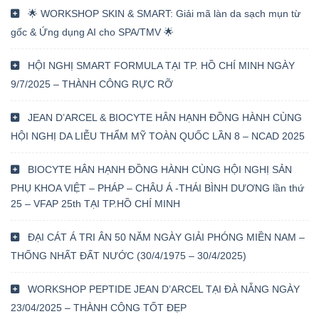
🌟 WORKSHOP SKIN & SMART: Giải mã làn da sạch mụn từ
gốc & Ứng dụng AI cho SPA/TMV 🌟
HỘI NGHỊ SMART FORMULA TẠI TP. HỒ CHÍ MINH NGÀY
9/7/2025 – THÀNH CÔNG RỰC RỠ
JEAN D’ARCEL & BIOCYTE HÂN HẠNH ĐỒNG HÀNH CÙNG
HỘI NGHỊ DA LIỄU THẨM MỸ TOÀN QUỐC LẦN 8 – NCAD 2025
BIOCYTE HÂN HẠNH ĐỒNG HÀNH CÙNG HỘI NGHỊ SẢN
PHỤ KHOA VIỆT – PHÁP – CHÂU Á -THÁI BÌNH DƯƠNG lần thứ
25 – VFAP 25th TẠI TP.HỒ CHÍ MINH
ĐẠI CÁT Á TRI ÂN 50 NĂM NGÀY GIẢI PHÓNG MIỀN NAM –
THỐNG NHẤT ĐẤT NƯỚC (30/4/1975 – 30/4/2025)
WORKSHOP PEPTIDE JEAN D’ARCEL TẠI ĐÀ NẴNG NGÀY
23/04/2025 – THÀNH CÔNG TỐT ĐẸP