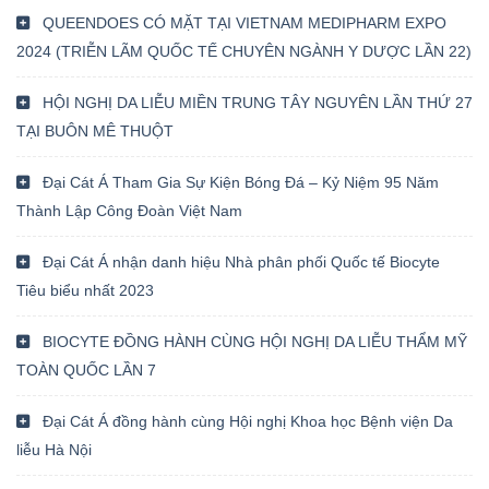
QUEENDOES CÓ MẶT TẠI VIETNAM MEDIPHARM EXPO
2024 (TRIỄN LÃM QUỐC TẾ CHUYÊN NGÀNH Y DƯỢC LẦN 22)
HỘI NGHỊ DA LIỄU MIỀN TRUNG TÂY NGUYÊN LẦN THỨ 27
TẠI BUÔN MÊ THUỘT
Đại Cát Á Tham Gia Sự Kiện Bóng Đá – Kỷ Niệm 95 Năm
Thành Lập Công Đoàn Việt Nam
Đại Cát Á nhận danh hiệu Nhà phân phối Quốc tế Biocyte
Tiêu biểu nhất 2023
BIOCYTE ĐỒNG HÀNH CÙNG HỘI NGHỊ DA LIỄU THẨM MỸ
TOÀN QUỐC LẦN 7
Đại Cát Á đồng hành cùng Hội nghị Khoa học Bệnh viện Da
liễu Hà Nội