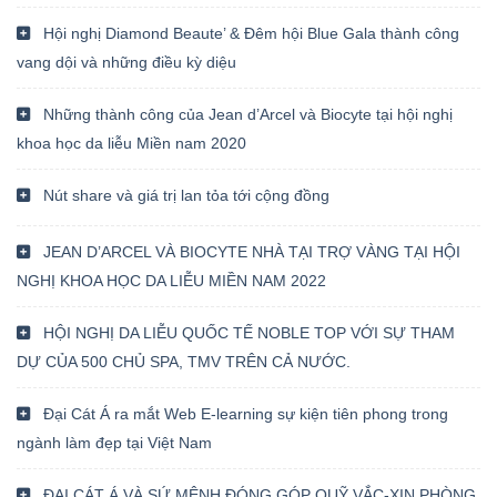
Hội nghị Diamond Beaute’ & Đêm hội Blue Gala thành công
vang dội và những điều kỳ diệu
Những thành công của Jean d’Arcel và Biocyte tại hội nghị
khoa học da liễu Miền nam 2020
Nút share và giá trị lan tỏa tới cộng đồng
JEAN D’ARCEL VÀ BIOCYTE NHÀ TẠI TRỢ VÀNG TẠI HỘI
NGHỊ KHOA HỌC DA LIỄU MIỀN NAM 2022
HỘI NGHỊ DA LIỄU QUỐC TẾ NOBLE TOP VỚI SỰ THAM
DỰ CỦA 500 CHỦ SPA, TMV TRÊN CẢ NƯỚC.
Đại Cát Á ra mắt Web E-learning sự kiện tiên phong trong
ngành làm đẹp tại Việt Nam
ĐẠI CÁT Á VÀ SỨ MỆNH ĐÓNG GÓP QUỸ VẮC-XIN PHÒNG