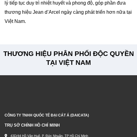
lý tiếp tục duy trì nhiệt huyết và phong độ, góp phần đưa
thương hiệu Jean d’Arcel ngày càng phát triển hơn nữa tại
Việt Nam.
THƯƠNG HIỆU PHÂN PHỐI ĐỘC QUYỀN
TẠI VIỆT NAM
CÔNG TY TNHH QUỐC TẾ ĐẠI CÁT Á (DAICATA)
TRỤ SỞ CHÍNH HỒ CHÍ MINH
43D/44 Hồ Văn Huê, P. Đức Nhuận, TP Hồ Chí Minh