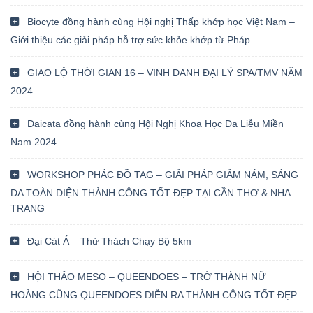
Biocyte đồng hành cùng Hội nghị Thấp khớp học Việt Nam –
Giới thiệu các giải pháp hỗ trợ sức khỏe khớp từ Pháp
GIAO LỘ THỜI GIAN 16 – VINH DANH ĐẠI LÝ SPA/TMV NĂM
2024
Daicata đồng hành cùng Hội Nghị Khoa Học Da Liễu Miền
Nam 2024
WORKSHOP PHÁC ĐỒ TAG – GIẢI PHÁP GIẢM NÁM, SÁNG
DA TOÀN DIỆN THÀNH CÔNG TỐT ĐẸP TẠI CẦN THƠ & NHA
TRANG
Đại Cát Á – Thử Thách Chạy Bộ 5km
HỘI THẢO MESO – QUEENDOES – TRỞ THÀNH NỮ
HOÀNG CŨNG QUEENDOES DIỄN RA THÀNH CÔNG TỐT ĐẸP