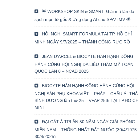
🌟 WORKSHOP SKIN & SMART: Giải mã làn da
sạch mụn từ gốc & Ứng dụng AI cho SPA/TMV 🌟
HỘI NGHỊ SMART FORMULA TẠI TP. HỒ CHÍ
MINH NGÀY 9/7/2025 – THÀNH CÔNG RỰC RỠ
JEAN D’ARCEL & BIOCYTE HÂN HẠNH ĐỒNG
HÀNH CÙNG HỘI NGHỊ DA LIỄU THẨM MỸ TOÀN
QUỐC LẦN 8 – NCAD 2025
BIOCYTE HÂN HẠNH ĐỒNG HÀNH CÙNG HỘI
NGHỊ SẢN PHỤ KHOA VIỆT – PHÁP – CHÂU Á -THÁ
BÌNH DƯƠNG lần thứ 25 – VFAP 25th TẠI TP.HỒ CH
MINH
ĐẠI CÁT Á TRI ÂN 50 NĂM NGÀY GIẢI PHÓNG
MIỀN NAM – THỐNG NHẤT ĐẤT NƯỚC (30/4/1975 
30/4/2025)