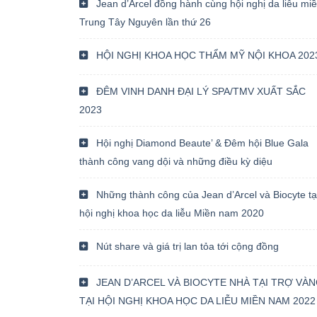
Jean d’Arcel đồng hành cùng hội nghị da liễu mi
Trung Tây Nguyên lần thứ 26
HỘI NGHỊ KHOA HỌC THẨM MỸ NỘI KHOA 202
ĐÊM VINH DANH ĐẠI LÝ SPA/TMV XUẤT SẮC
2023
Hội nghị Diamond Beaute’ & Đêm hội Blue Gala
thành công vang dội và những điều kỳ diệu
Những thành công của Jean d’Arcel và Biocyte tạ
hội nghị khoa học da liễu Miền nam 2020
Nút share và giá trị lan tỏa tới cộng đồng
JEAN D’ARCEL VÀ BIOCYTE NHÀ TẠI TRỢ VÀ
TẠI HỘI NGHỊ KHOA HỌC DA LIỄU MIỀN NAM 2022