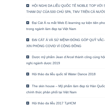
HỘI NGHỊ DA LIỄU QUỐC TẾ NOBLE TOP VỚI 
THAM DỰ CỦA 500 CHỦ SPA, TMV TRÊN CẢ NƯỚ
Đại Cát Á ra mắt Web E-learning sự kiện tiên ph
trong ngành làm đẹp tại Việt Nam
ĐẠI CÁT Á VÀ SỨ MỆNH ĐÓNG GÓP QUỸ VẮC-
XIN PHÒNG COVID VÌ CỘNG ĐỒNG
Dược mỹ phẩm Jean d’Arcel thành công cùng hộ
nghị ngành dược 2019
Hội thảo da liễu quốc tế Water Dance 2018
The skin house – Mỹ phẩm làm đẹp từ Hàn Quốc
chính thức phân phối tại Việt Nam
Hội thảo da liễu 2017 TpHCM