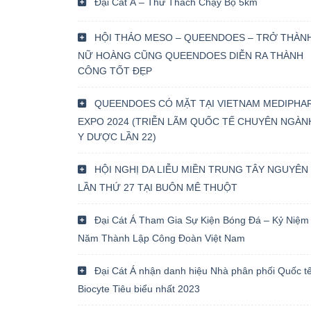
Đại Cát Á – Thử Thách Chạy Bộ 5km
HỘI THẢO MESO – QUEENDOES – TRỞ THÀN
NỮ HOÀNG CŨNG QUEENDOES DIỄN RA THÀNH
CÔNG TỐT ĐẸP
QUEENDOES CÓ MẶT TẠI VIETNAM MEDIPHA
EXPO 2024 (TRIỄN LÃM QUỐC TẾ CHUYÊN NGÀN
Y DƯỢC LẦN 22)
HỘI NGHỊ DA LIỄU MIỀN TRUNG TÂY NGUYÊN
LẦN THỨ 27 TẠI BUÔN MÊ THUỘT
Đại Cát Á Tham Gia Sự Kiện Bóng Đá – Kỷ Niệm
Năm Thành Lập Công Đoàn Việt Nam
Đại Cát Á nhận danh hiệu Nhà phân phối Quốc t
Biocyte Tiêu biểu nhất 2023