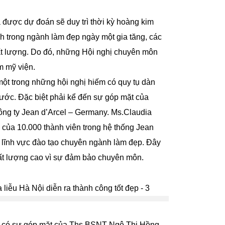
được dự đoán sẽ duy trì thời kỳ hoàng kim
h trong ngành làm đẹp ngày một gia tăng, các
ất lượng. Do đó, những Hội nghị chuyên môn
m mỹ viện.
 một trong những hội nghị hiếm có quy tụ dàn
nước. Đặc biệt phải kể đến sự góp mặt của
ng ty Jean d’Arcel – Germany. Ms.Claudia
o của 10.000 thành viên trong hệ thống Jean
g lĩnh vực đào tạo chuyên ngành làm đẹp. Đây
chất lượng cao vì sự đảm bảo chuyên môn.
ng có sự góp mặt của Ths.BSNT Ngô Thị Hồng