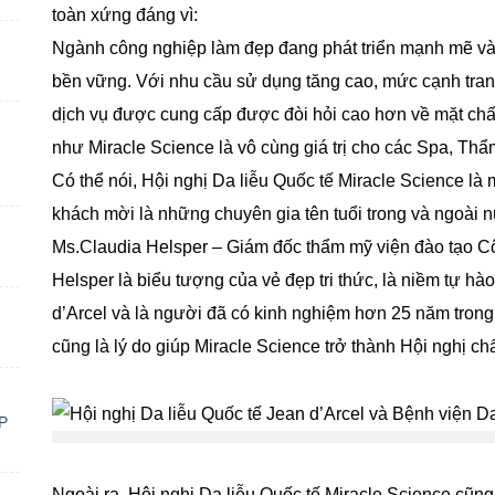
toàn xứng đáng vì:
Ngành công nghiệp làm đẹp đang phát triển mạnh mẽ và 
bền vững. Với nhu cầu sử dụng tăng cao, mức cạnh tran
dịch vụ được cung cấp được đòi hỏi cao hơn về mặt ch
như Miracle Science là vô cùng giá trị cho các Spa, Thẩ
Có thể nói, Hội nghị Da liễu Quốc tế Miracle Science là
khách mời là những chuyên gia tên tuổi trong và ngoài 
Ms.Claudia Helsper – Giám đốc thẩm mỹ viện đào tạo Cô
Helsper là biểu tượng của vẻ đẹp tri thức, là niềm tự hà
d’Arcel và là người đã có kinh nghiệm hơn 25 năm tron
cũng là lý do giúp Miracle Science trở thành Hội nghị 
P
Ngoài ra, Hội nghị Da liễu Quốc tế Miracle Science cũ