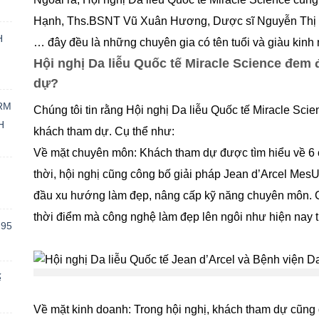
Hạnh, Ths.BSNT Vũ Xuân Hương, Dược sĩ Nguyễn Thị T
H
… đây đều là những chuyên gia có tên tuổi và giàu kinh
Hội nghị Da liễu Quốc tế Miracle Science đem 
dự?
RM
Chúng tôi tin rằng Hội nghị Da liễu Quốc tế Miracle Scie
H
khách tham dự. Cụ thể như:
Về mặt chuyên môn: Khách tham dự được tìm hiểu về 6 
thời, hội nghị cũng công bố giải pháp Jean d’Arcel MesUl
đầu xu hướng làm đẹp, nâng cấp kỹ năng chuyên môn. Có
thời điểm mà công nghệ làm đẹp lên ngôi như hiện nay th
 95
ế
Về mặt kinh doanh: Trong hội nghị, khách tham dự cũn