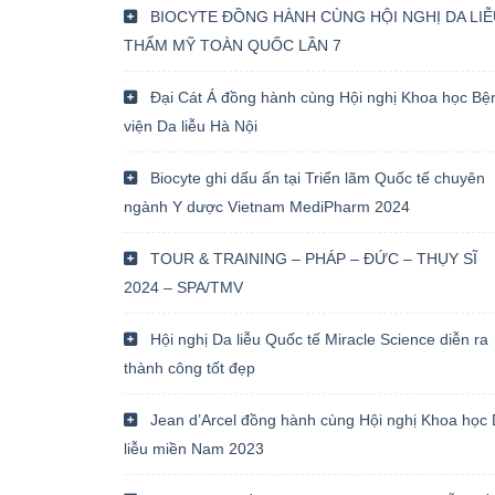
BIOCYTE ĐỒNG HÀNH CÙNG HỘI NGHỊ DA LIỄ
THẨM MỸ TOÀN QUỐC LẦN 7
Đại Cát Á đồng hành cùng Hội nghị Khoa học Bệ
viện Da liễu Hà Nội
Biocyte ghi dấu ấn tại Triển lãm Quốc tế chuyên
ngành Y dược Vietnam MediPharm 2024
TOUR & TRAINING – PHÁP – ĐỨC – THỤY SĨ
2024 – SPA/TMV
Hội nghị Da liễu Quốc tế Miracle Science diễn ra
thành công tốt đẹp
Jean d’Arcel đồng hành cùng Hội nghị Khoa học
liễu miền Nam 2023