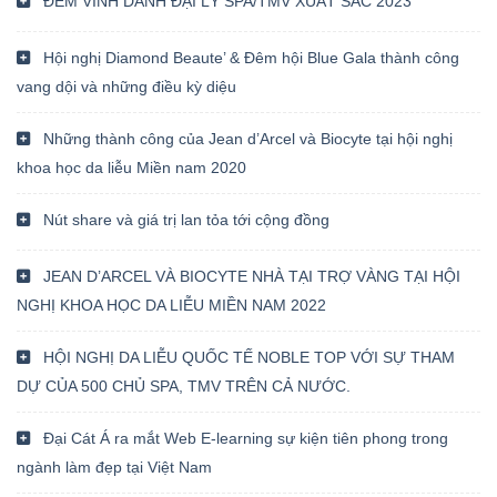
ĐÊM VINH DANH ĐẠI LÝ SPA/TMV XUẤT SẮC 2023
Hội nghị Diamond Beaute’ & Đêm hội Blue Gala thành công
vang dội và những điều kỳ diệu
Những thành công của Jean d’Arcel và Biocyte tại hội nghị
khoa học da liễu Miền nam 2020
Nút share và giá trị lan tỏa tới cộng đồng
JEAN D’ARCEL VÀ BIOCYTE NHÀ TẠI TRỢ VÀNG TẠI HỘI
NGHỊ KHOA HỌC DA LIỄU MIỀN NAM 2022
HỘI NGHỊ DA LIỄU QUỐC TẾ NOBLE TOP VỚI SỰ THAM
DỰ CỦA 500 CHỦ SPA, TMV TRÊN CẢ NƯỚC.
Đại Cát Á ra mắt Web E-learning sự kiện tiên phong trong
ngành làm đẹp tại Việt Nam