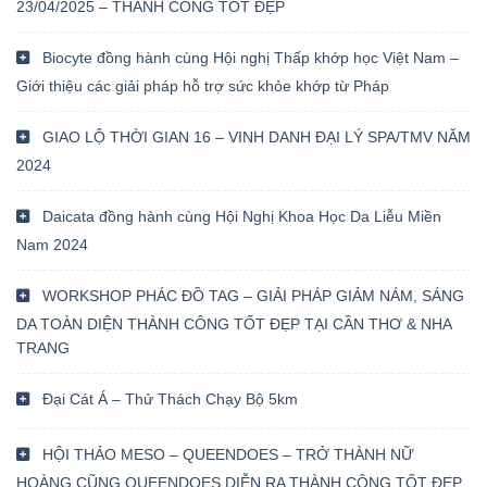
23/04/2025 – THÀNH CÔNG TỐT ĐẸP
Biocyte đồng hành cùng Hội nghị Thấp khớp học Việt Nam –
Giới thiệu các giải pháp hỗ trợ sức khỏe khớp từ Pháp
GIAO LỘ THỜI GIAN 16 – VINH DANH ĐẠI LÝ SPA/TMV NĂM
2024
Daicata đồng hành cùng Hội Nghị Khoa Học Da Liễu Miền
Nam 2024
WORKSHOP PHÁC ĐỒ TAG – GIẢI PHÁP GIẢM NÁM, SÁNG
DA TOÀN DIỆN THÀNH CÔNG TỐT ĐẸP TẠI CẦN THƠ & NHA
TRANG
Đại Cát Á – Thử Thách Chạy Bộ 5km
HỘI THẢO MESO – QUEENDOES – TRỞ THÀNH NỮ
HOÀNG CŨNG QUEENDOES DIỄN RA THÀNH CÔNG TỐT ĐẸP