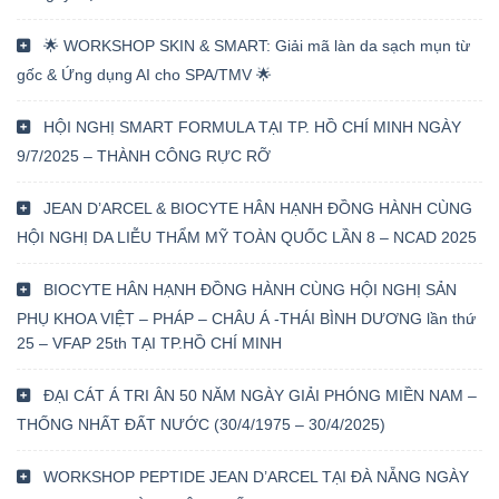
🌟 WORKSHOP SKIN & SMART: Giải mã làn da sạch mụn từ
gốc & Ứng dụng AI cho SPA/TMV 🌟
HỘI NGHỊ SMART FORMULA TẠI TP. HỒ CHÍ MINH NGÀY
9/7/2025 – THÀNH CÔNG RỰC RỠ
JEAN D’ARCEL & BIOCYTE HÂN HẠNH ĐỒNG HÀNH CÙNG
HỘI NGHỊ DA LIỄU THẨM MỸ TOÀN QUỐC LẦN 8 – NCAD 2025
BIOCYTE HÂN HẠNH ĐỒNG HÀNH CÙNG HỘI NGHỊ SẢN
PHỤ KHOA VIỆT – PHÁP – CHÂU Á -THÁI BÌNH DƯƠNG lần thứ
25 – VFAP 25th TẠI TP.HỒ CHÍ MINH
ĐẠI CÁT Á TRI ÂN 50 NĂM NGÀY GIẢI PHÓNG MIỀN NAM –
THỐNG NHẤT ĐẤT NƯỚC (30/4/1975 – 30/4/2025)
WORKSHOP PEPTIDE JEAN D’ARCEL TẠI ĐÀ NẴNG NGÀY