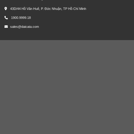
43D/44 Hồ Văn Huê, P. Đức Nhuận, TP Hồ Chí Minh
1900.9999.18
sales@daicata.com