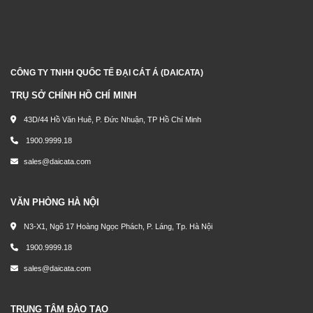
CÔNG TY TNHH QUỐC TẾ ĐẠI CÁT Á (DAICATA)
TRỤ SỞ CHÍNH HỒ CHÍ MINH
43D/44 Hồ Văn Huê, P. Đức Nhuận, TP Hồ Chí Minh
1900.9999.18
sales@daicata.com
VĂN PHÒNG HÀ NỘI
N3-X1, Ngõ 17 Hoàng Ngọc Phách, P. Láng, Tp. Hà Nội
1900.9999.18
sales@daicata.com
TRUNG TÂM ĐÀO TẠO