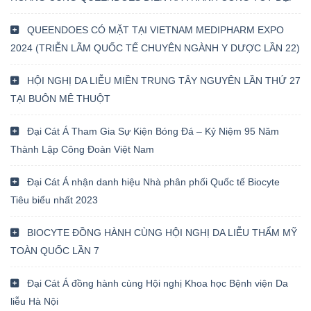
QUEENDOES CÓ MẶT TẠI VIETNAM MEDIPHARM EXPO
2024 (TRIỄN LÃM QUỐC TẾ CHUYÊN NGÀNH Y DƯỢC LẦN 22)
HỘI NGHỊ DA LIỄU MIỀN TRUNG TÂY NGUYÊN LẦN THỨ 27
TẠI BUÔN MÊ THUỘT
Đại Cát Á Tham Gia Sự Kiện Bóng Đá – Kỷ Niệm 95 Năm
Thành Lập Công Đoàn Việt Nam
Đại Cát Á nhận danh hiệu Nhà phân phối Quốc tế Biocyte
Tiêu biểu nhất 2023
BIOCYTE ĐỒNG HÀNH CÙNG HỘI NGHỊ DA LIỄU THẨM MỸ
TOÀN QUỐC LẦN 7
Đại Cát Á đồng hành cùng Hội nghị Khoa học Bệnh viện Da
liễu Hà Nội