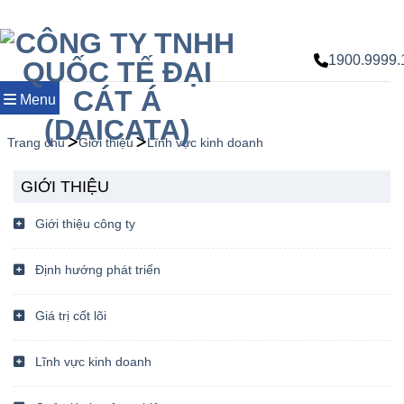
Chuyển
đến
nội
1900.9999.
dung
Menu
Trang chủ
Giới thiệu
Lĩnh vực kinh doanh
GIỚI THIỆU
Giới thiệu công ty
Định hướng phát triển
Giá trị cốt lõi
Lĩnh vực kinh doanh