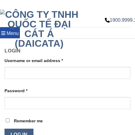
Chuyển
đến
nội
1900.9999.
dung
Menu
LOGIN
Username or email address
*
Password
*
Remember me
LOG IN