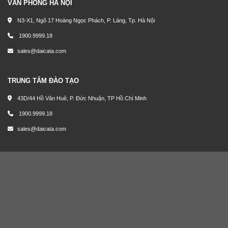
VĂN PHÒNG HÀ NỘI
N3-X1, Ngõ 17 Hoàng Ngọc Phách, P. Láng, Tp. Hà Nội
1900.9999.18
sales@daicata.com
TRUNG TÂM ĐÀO TẠO
43D/44 Hồ Văn Huê, P. Đức Nhuận, TP Hồ Chí Minh
1900.9999.18
sales@daicata.com