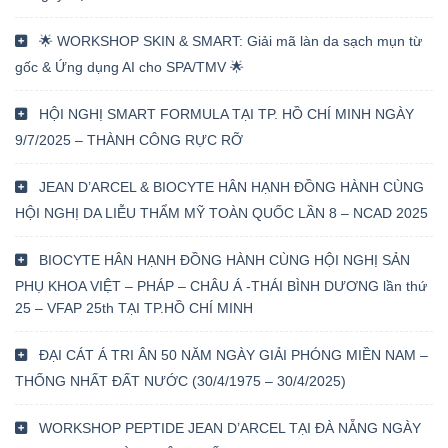
🌟 WORKSHOP SKIN & SMART: Giải mã làn da sạch mụn từ
gốc & Ứng dụng AI cho SPA/TMV 🌟
HỘI NGHỊ SMART FORMULA TẠI TP. HỒ CHÍ MINH NGÀY
9/7/2025 – THÀNH CÔNG RỰC RỠ
JEAN D’ARCEL & BIOCYTE HÂN HẠNH ĐỒNG HÀNH CÙNG
HỘI NGHỊ DA LIỄU THẨM MỸ TOÀN QUỐC LẦN 8 – NCAD 2025
BIOCYTE HÂN HẠNH ĐỒNG HÀNH CÙNG HỘI NGHỊ SẢN
PHỤ KHOA VIỆT – PHÁP – CHÂU Á -THÁI BÌNH DƯƠNG lần thứ
25 – VFAP 25th TẠI TP.HỒ CHÍ MINH
ĐẠI CÁT Á TRI ÂN 50 NĂM NGÀY GIẢI PHÓNG MIỀN NAM –
THỐNG NHẤT ĐẤT NƯỚC (30/4/1975 – 30/4/2025)
WORKSHOP PEPTIDE JEAN D’ARCEL TẠI ĐÀ NẴNG NGÀY