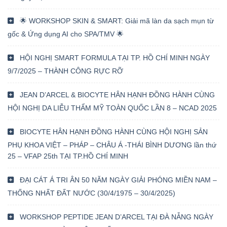
🌟 WORKSHOP SKIN & SMART: Giải mã làn da sạch mụn từ
gốc & Ứng dụng AI cho SPA/TMV 🌟
HỘI NGHỊ SMART FORMULA TẠI TP. HỒ CHÍ MINH NGÀY
9/7/2025 – THÀNH CÔNG RỰC RỠ
JEAN D’ARCEL & BIOCYTE HÂN HẠNH ĐỒNG HÀNH CÙNG
HỘI NGHỊ DA LIỄU THẨM MỸ TOÀN QUỐC LẦN 8 – NCAD 2025
BIOCYTE HÂN HẠNH ĐỒNG HÀNH CÙNG HỘI NGHỊ SẢN
PHỤ KHOA VIỆT – PHÁP – CHÂU Á -THÁI BÌNH DƯƠNG lần thứ
25 – VFAP 25th TẠI TP.HỒ CHÍ MINH
ĐẠI CÁT Á TRI ÂN 50 NĂM NGÀY GIẢI PHÓNG MIỀN NAM –
THỐNG NHẤT ĐẤT NƯỚC (30/4/1975 – 30/4/2025)
WORKSHOP PEPTIDE JEAN D’ARCEL TẠI ĐÀ NẴNG NGÀY