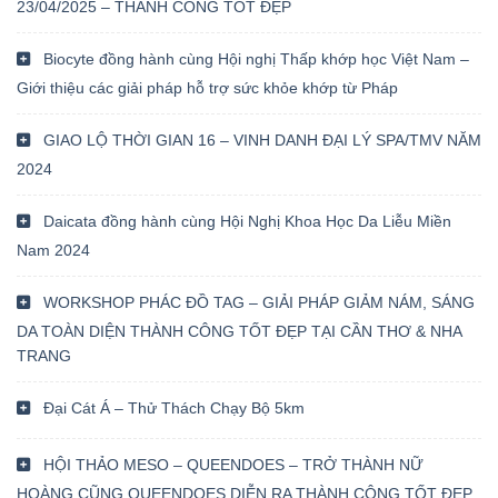
23/04/2025 – THÀNH CÔNG TỐT ĐẸP
Biocyte đồng hành cùng Hội nghị Thấp khớp học Việt Nam –
Giới thiệu các giải pháp hỗ trợ sức khỏe khớp từ Pháp
GIAO LỘ THỜI GIAN 16 – VINH DANH ĐẠI LÝ SPA/TMV NĂM
2024
Daicata đồng hành cùng Hội Nghị Khoa Học Da Liễu Miền
Nam 2024
WORKSHOP PHÁC ĐỒ TAG – GIẢI PHÁP GIẢM NÁM, SÁNG
DA TOÀN DIỆN THÀNH CÔNG TỐT ĐẸP TẠI CẦN THƠ & NHA
TRANG
Đại Cát Á – Thử Thách Chạy Bộ 5km
HỘI THẢO MESO – QUEENDOES – TRỞ THÀNH NỮ
HOÀNG CŨNG QUEENDOES DIỄN RA THÀNH CÔNG TỐT ĐẸP