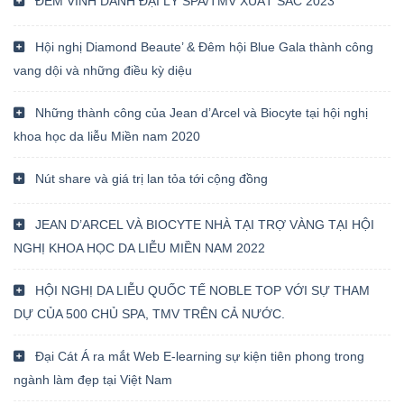
ĐÊM VINH DANH ĐẠI LÝ SPA/TMV XUẤT SẮC 2023
Hội nghị Diamond Beaute’ & Đêm hội Blue Gala thành công
vang dội và những điều kỳ diệu
Những thành công của Jean d’Arcel và Biocyte tại hội nghị
khoa học da liễu Miền nam 2020
Nút share và giá trị lan tỏa tới cộng đồng
JEAN D’ARCEL VÀ BIOCYTE NHÀ TẠI TRỢ VÀNG TẠI HỘI
NGHỊ KHOA HỌC DA LIỄU MIỀN NAM 2022
HỘI NGHỊ DA LIỄU QUỐC TẾ NOBLE TOP VỚI SỰ THAM
DỰ CỦA 500 CHỦ SPA, TMV TRÊN CẢ NƯỚC.
Đại Cát Á ra mắt Web E-learning sự kiện tiên phong trong
ngành làm đẹp tại Việt Nam