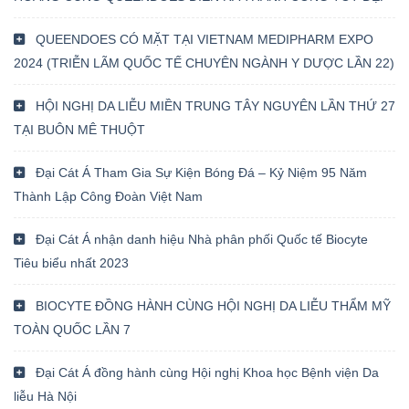
QUEENDOES CÓ MẶT TẠI VIETNAM MEDIPHARM EXPO
2024 (TRIỄN LÃM QUỐC TẾ CHUYÊN NGÀNH Y DƯỢC LẦN 22)
HỘI NGHỊ DA LIỄU MIỀN TRUNG TÂY NGUYÊN LẦN THỨ 27
TẠI BUÔN MÊ THUỘT
Đại Cát Á Tham Gia Sự Kiện Bóng Đá – Kỷ Niệm 95 Năm
Thành Lập Công Đoàn Việt Nam
Đại Cát Á nhận danh hiệu Nhà phân phối Quốc tế Biocyte
Tiêu biểu nhất 2023
BIOCYTE ĐỒNG HÀNH CÙNG HỘI NGHỊ DA LIỄU THẨM MỸ
TOÀN QUỐC LẦN 7
Đại Cát Á đồng hành cùng Hội nghị Khoa học Bệnh viện Da
liễu Hà Nội