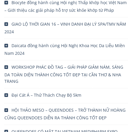
Biocyte đồng hành cùng Hội nghị Thấp khớp học Việt Nam
– Giới thiệu các giải pháp hỗ trợ sức khỏe khớp từ Pháp
GIAO LỘ THỜI GIAN 16 – VINH DANH ĐẠI LÝ SPA/TMV NĂM
2024
Daicata đồng hành cùng Hội Nghị Khoa Học Da Liễu Miền
Nam 2024
WORKSHOP PHÁC ĐỒ TAG – GIẢI PHÁP GIẢM NÁM, SÁNG
DA TOÀN DIỆN THÀNH CÔNG TỐT ĐẸP TẠI CẦN THƠ & NHA
TRANG
Đại Cát Á – Thử Thách Chạy Bộ 5km
HỘI THẢO MESO – QUEENDOES – TRỞ THÀNH NỮ HOÀNG
CŨNG QUEENDOES DIỄN RA THÀNH CÔNG TỐT ĐẸP
QUEENDOES CÓ MẶT TẠI VIETNAM MEDIPHARM EXPO