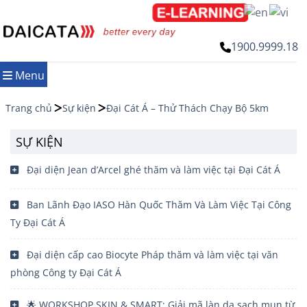
Chuyển
đến
nội
1900.9999.18
dung
Menu
Trang chủ
Sự kiện
Đại Cát Á – Thử Thách Chạy Bộ 5km
SỰ KIỆN
Đại diện Jean d’Arcel ghé thăm và làm việc tại Đại Cát Á
Ban Lãnh Đạo IASO Hàn Quốc Thăm Và Làm Việc Tại Công
Ty Đại Cát Á
Đại diện cấp cao Biocyte Pháp thăm và làm việc tại văn
phòng Công ty Đại Cát Á
🌟 WORKSHOP SKIN & SMART: Giải mã làn da sạch mụn từ