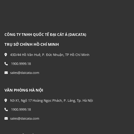
CÔNG TY TNHH QUỐC TẾ ĐẠI CÁT Á (DAICATA)
TRỤ SỞ CHÍNH HỒ CHÍ MINH
43D/44 Hồ Văn Huê, P. Đức Nhuận, TP Hồ Chí Minh
1900.9999.18
sales@daicata.com
VĂN PHÒNG HÀ NỘI
N3-X1, Ngõ 17 Hoàng Ngọc Phách, P. Láng, Tp. Hà Nội
1900.9999.18
sales@daicata.com