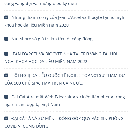
công vang dội và những điều kỳ diệu
Những thành công của Jean d’Arcel và Biocyte tại hội nghị
khoa học da liễu Miền nam 2020
Nút share và giá trị lan tỏa tới cộng đồng
JEAN D’ARCEL VÀ BIOCYTE NHÀ TẠI TRỢ VÀNG TẠI HỘI
NGHỊ KHOA HỌC DA LIỄU MIỀN NAM 2022
HỘI NGHỊ DA LIỄU QUỐC TẾ NOBLE TOP VỚI SỰ THAM DỰ
CỦA 500 CHỦ SPA, TMV TRÊN CẢ NƯỚC.
Đại Cát Á ra mắt Web E-learning sự kiện tiên phong trong
ngành làm đẹp tại Việt Nam
ĐẠI CÁT Á VÀ SỨ MỆNH ĐÓNG GÓP QUỸ VẮC-XIN PHÒNG
COVID VÌ CỘNG ĐỒNG