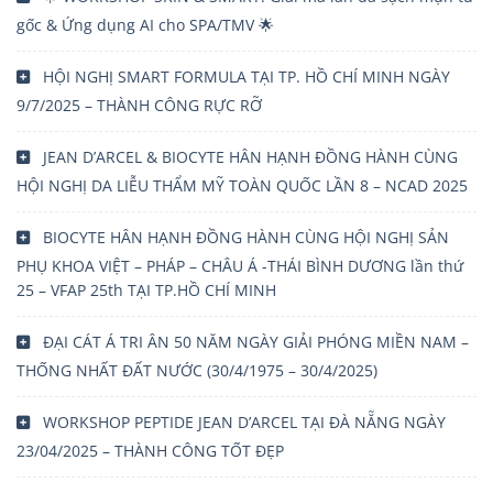
gốc & Ứng dụng AI cho SPA/TMV 🌟
HỘI NGHỊ SMART FORMULA TẠI TP. HỒ CHÍ MINH NGÀY
9/7/2025 – THÀNH CÔNG RỰC RỠ
JEAN D’ARCEL & BIOCYTE HÂN HẠNH ĐỒNG HÀNH CÙNG
HỘI NGHỊ DA LIỄU THẨM MỸ TOÀN QUỐC LẦN 8 – NCAD 2025
BIOCYTE HÂN HẠNH ĐỒNG HÀNH CÙNG HỘI NGHỊ SẢN
PHỤ KHOA VIỆT – PHÁP – CHÂU Á -THÁI BÌNH DƯƠNG lần thứ
25 – VFAP 25th TẠI TP.HỒ CHÍ MINH
ĐẠI CÁT Á TRI ÂN 50 NĂM NGÀY GIẢI PHÓNG MIỀN NAM –
THỐNG NHẤT ĐẤT NƯỚC (30/4/1975 – 30/4/2025)
WORKSHOP PEPTIDE JEAN D’ARCEL TẠI ĐÀ NẴNG NGÀY
23/04/2025 – THÀNH CÔNG TỐT ĐẸP