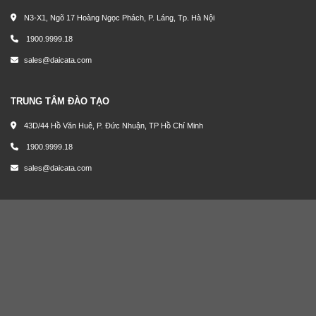
N3-X1, Ngõ 17 Hoàng Ngọc Phách, P. Láng, Tp. Hà Nội
1900.9999.18
sales@daicata.com
TRUNG TÂM ĐÀO TẠO
43D/44 Hồ Văn Huê, P. Đức Nhuận, TP Hồ Chí Minh
1900.9999.18
sales@daicata.com