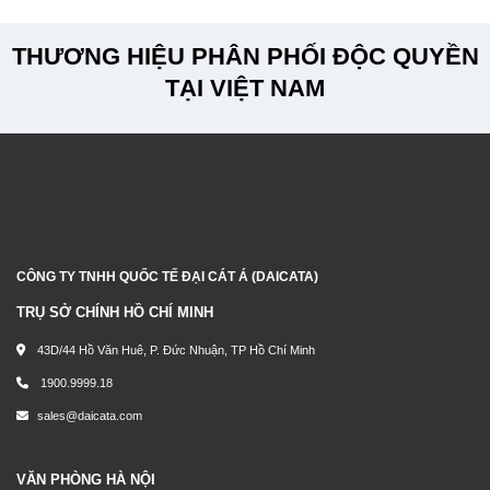
THƯƠNG HIỆU PHÂN PHỐI ĐỘC QUYỀN
TẠI VIỆT NAM
CÔNG TY TNHH QUỐC TẾ ĐẠI CÁT Á (DAICATA)
TRỤ SỞ CHÍNH HỒ CHÍ MINH
43D/44 Hồ Văn Huê, P. Đức Nhuận, TP Hồ Chí Minh
1900.9999.18
sales@daicata.com
VĂN PHÒNG HÀ NỘI