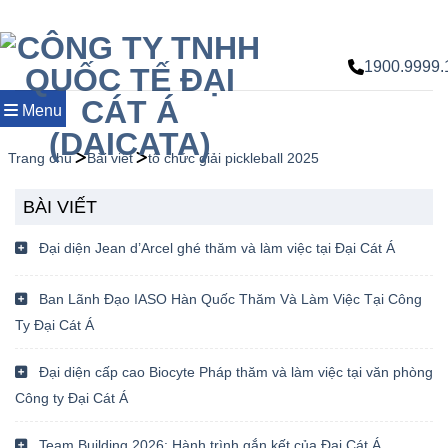
Chuyển
đến
nội
1900.9999.
dung
Menu
Trang chủ
Bài viết
tổ chức giải pickleball 2025
BÀI VIẾT
Đại diện Jean d’Arcel ghé thăm và làm việc tại Đại Cát Á
Ban Lãnh Đạo IASO Hàn Quốc Thăm Và Làm Việc Tại Công
Ty Đại Cát Á
Đại diện cấp cao Biocyte Pháp thăm và làm việc tại văn phòng
Công ty Đại Cát Á
Team Building 2026: Hành trình gắn kết của Đại Cát Á