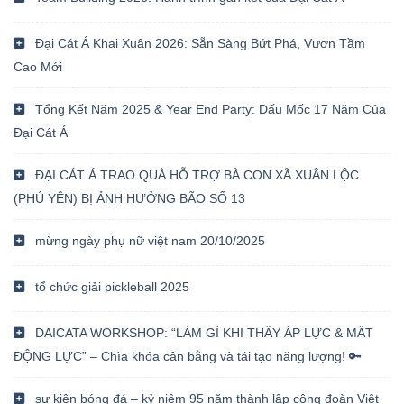
Đại Cát Á Khai Xuân 2026: Sẵn Sàng Bứt Phá, Vươn Tầm
Cao Mới
Tổng Kết Năm 2025 & Year End Party: Dấu Mốc 17 Năm Của
Đại Cát Á
ĐẠI CÁT Á TRAO QUÀ HỖ TRỢ BÀ CON XÃ XUÂN LỘC
(PHÚ YÊN) BỊ ẢNH HƯỞNG BÃO SỐ 13
mừng ngày phụ nữ việt nam 20/10/2025
tổ chức giải pickleball 2025
DAICATA WORKSHOP: “LÀM GÌ KHI THẤY ÁP LỰC & MẤT
ĐỘNG LỰC” – Chìa khóa cân bằng và tái tạo năng lượng! 🔑
sự kiện bóng đá – kỷ niệm 95 năm thành lập công đoàn Việt