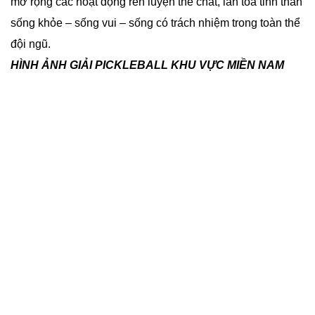
mở rộng các hoạt động rèn luyện thể chất, lan tỏa tinh thần
sống khỏe – sống vui – sống có trách nhiệm trong toàn thể
đội ngũ.
HÌNH ẢNH GIẢI PICKLEBALL KHU VỰC MIỀN NAM