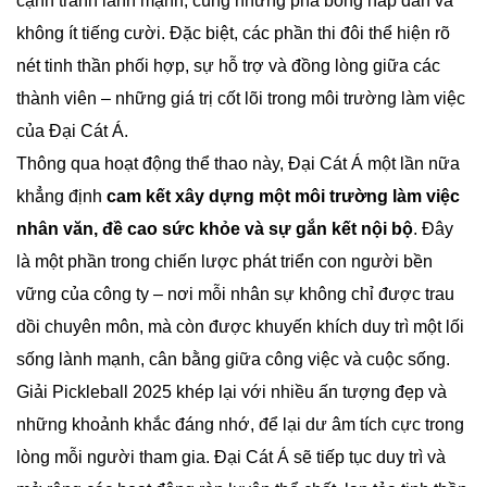
cạnh tranh lành mạnh, cùng những pha bóng hấp dẫn và
không ít tiếng cười. Đặc biệt, các phần thi đôi thể hiện rõ
nét tinh thần phối hợp, sự hỗ trợ và đồng lòng giữa các
thành viên – những giá trị cốt lõi trong môi trường làm việc
của Đại Cát Á.
Thông qua hoạt động thể thao này, Đại Cát Á một lần nữa
khẳng định
cam kết xây dựng một môi trường làm việc
nhân văn, đề cao sức khỏe và sự gắn kết nội bộ
. Đây
là một phần trong chiến lược phát triển con người bền
vững của công ty – nơi mỗi nhân sự không chỉ được trau
dồi chuyên môn, mà còn được khuyến khích duy trì một lối
sống lành mạnh, cân bằng giữa công việc và cuộc sống.
Giải Pickleball 2025 khép lại với nhiều ấn tượng đẹp và
những khoảnh khắc đáng nhớ, để lại dư âm tích cực trong
lòng mỗi người tham gia. Đại Cát Á sẽ tiếp tục duy trì và