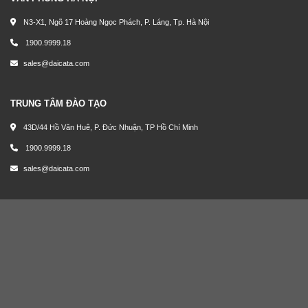
N3-X1, Ngõ 17 Hoàng Ngọc Phách, P. Láng, Tp. Hà Nội
1900.9999.18
sales@daicata.com
TRUNG TÂM ĐÀO TẠO
43D/44 Hồ Văn Huê, P. Đức Nhuận, TP Hồ Chí Minh
1900.9999.18
sales@daicata.com