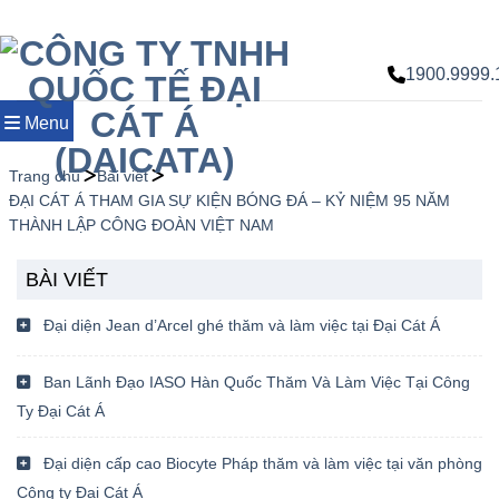
Chuyển
đến
nội
1900.9999.
dung
Menu
Trang chủ
Bài viết
ĐẠI CÁT Á THAM GIA SỰ KIỆN BÓNG ĐÁ – KỶ NIỆM 95 NĂM
THÀNH LẬP CÔNG ĐOÀN VIỆT NAM
BÀI VIẾT
Đại diện Jean d’Arcel ghé thăm và làm việc tại Đại Cát Á
Ban Lãnh Đạo IASO Hàn Quốc Thăm Và Làm Việc Tại Công
Ty Đại Cát Á
Đại diện cấp cao Biocyte Pháp thăm và làm việc tại văn phòng
Công ty Đại Cát Á