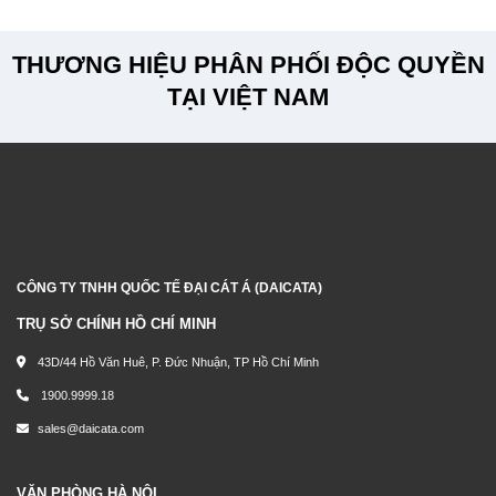
THƯƠNG HIỆU PHÂN PHỐI ĐỘC QUYỀN
TẠI VIỆT NAM
CÔNG TY TNHH QUỐC TẾ ĐẠI CÁT Á (DAICATA)
TRỤ SỞ CHÍNH HỒ CHÍ MINH
43D/44 Hồ Văn Huê, P. Đức Nhuận, TP Hồ Chí Minh
1900.9999.18
sales@daicata.com
VĂN PHÒNG HÀ NỘI