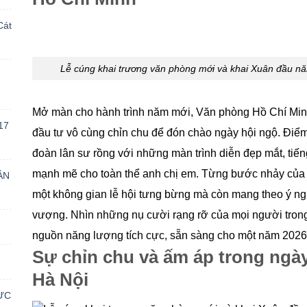
Cát
Lễ cúng khai trương văn phòng mới và khai Xuân đầu năm
Mở màn cho hành trình năm mới, Văn phòng Hồ Chí Minh
17
đầu tư vô cùng chỉn chu để đón chào ngày hội ngộ. Điểm
đoàn lân sư rồng với những màn trình diễn đẹp mắt, tiến
mạnh mẽ cho toàn thể anh chị em. Từng bước nhảy của lâ
ÂN
một không gian lễ hội tưng bừng mà còn mang theo ý nghĩ
vượng. Nhìn những nụ cười rạng rỡ của mọi người trong
nguồn năng lượng tích cực, sẵn sàng cho một năm 2026
Sự chỉn chu và ấm áp trong ngà
Hà Nội
ỰC