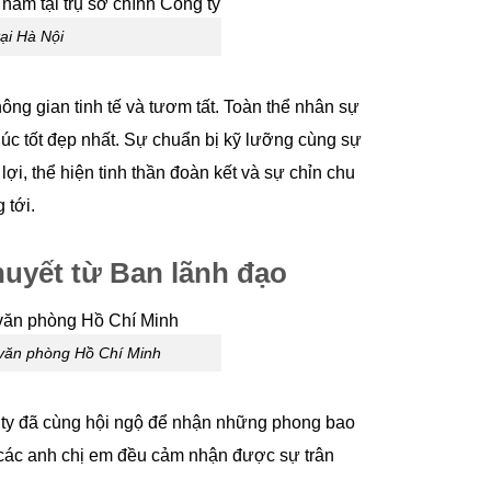
ại Hà Nội
ông gian tinh tế và tươm tất. Toàn thể nhân sự
úc tốt đẹp nhất. Sự chuẩn bị kỹ lưỡng cùng sự
lợi, thể hiện tinh thần đoàn kết và sự chỉn chu
 tới.
huyết từ Ban lãnh đạo
i văn phòng Hồ Chí Minh
g ty đã cùng hội ngộ để nhận những phong bao
, các anh chị em đều cảm nhận được sự trân