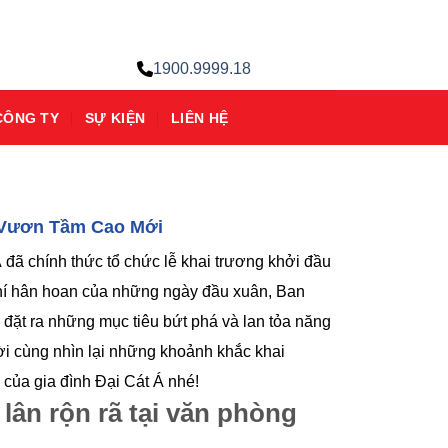
1900.9999.18
CÔNG TY
SỰ KIỆN
LIÊN HỆ
, Vươn Tầm Cao Mới
đã chính thức tổ chức lễ khai trương khởi đầu
khí hân hoan của những ngày đầu xuân, Ban
 đặt ra những mục tiêu bứt phá và lan tỏa năng
ời cùng nhìn lại những khoảnh khắc khai
 của gia đình Đại Cát Á nhé!
 lân rộn rã tại văn phòng