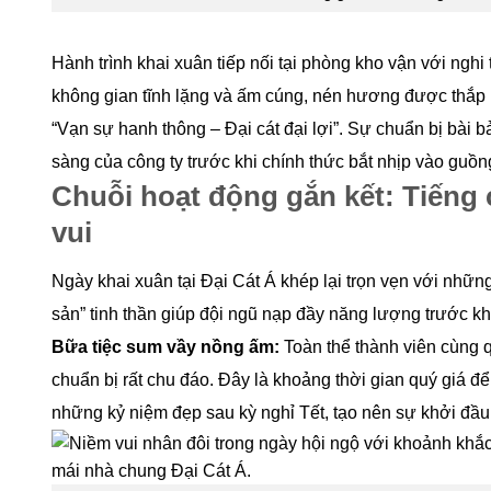
Hành trình khai xuân tiếp nối tại phòng kho vận với ngh
không gian tĩnh lặng và ấm cúng, nén hương được thắp
“Vạn sự hanh thông – Đại cát đại lợi”. Sự chuẩn bị bài 
sàng của công ty trước khi chính thức bắt nhịp vào guồn
Chuỗi hoạt động gắn kết: Tiếng 
vui
Ngày khai xuân tại Đại Cát Á khép lại trọn vẹn với nhữn
sản” tinh thần giúp đội ngũ nạp đầy năng lượng trước 
Bữa tiệc sum vầy nồng ấm:
Toàn thể thành viên cùng 
chuẩn bị rất chu đáo. Đây là khoảng thời gian quý giá để
những kỷ niệm đẹp sau kỳ nghỉ Tết, tạo nên sự khởi đầu