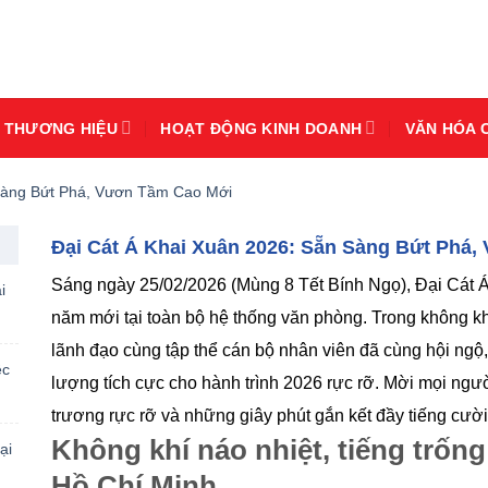
THƯƠNG HIỆU
HOẠT ĐỘNG KINH DOANH
VĂN HÓA 
 Sàng Bứt Phá, Vươn Tầm Cao Mới
Đại Cát Á Khai Xuân 2026: Sẵn Sàng Bứt Phá
Sáng ngày 25/02/2026 (Mùng 8 Tết Bính Ngọ), Đại Cát Á 
i
năm mới tại toàn bộ hệ thống văn phòng. Trong không 
lãnh đạo cùng tập thể cán bộ nhân viên đã cùng hội ngộ,
ệc
lượng tích cực cho hành trình 2026 rực rỡ. Mời mọi ngư
trương rực rỡ và những giây phút gắn kết đầy tiếng cười
Không khí náo nhiệt, tiếng trống
ại
Hồ Chí Minh