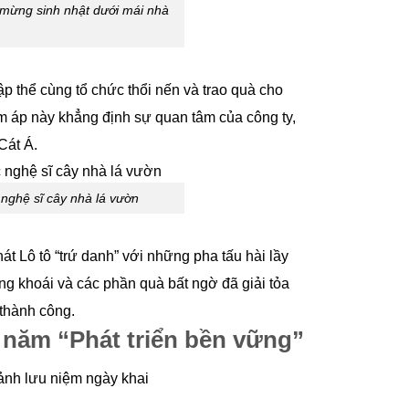
 mừng sinh nhật dưới mái nhà
ập thể cùng tổ chức thổi nến và trao quà cho
m áp này khẳng định sự quan tâm của công ty,
Cát Á.
 nghệ sĩ cây nhà lá vườn
át Lô tô “trứ danh” với những pha tấu hài lầy
ảng khoái và các phần quà bất ngờ đã giải tỏa
 thành công.
 năm “Phát triển bền vững”