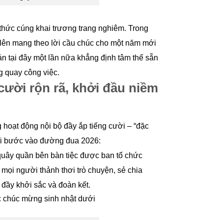
i thức cúng khai trương trang nghiêm. Trong
 lên mang theo lời cầu chúc cho một năm mới
bản tại đây một lần nữa khẳng định tâm thế sẵn
g quay công việc.
cười rộn rã, khởi đầu niềm
g hoạt động nội bộ đầy ắp tiếng cười – “đặc
khi bước vào đường đua 2026:
quây quần bên bàn tiệc được ban tổ chức
 mọi người thảnh thơi trò chuyện, sẻ chia
 đầy khởi sắc và đoàn kết.