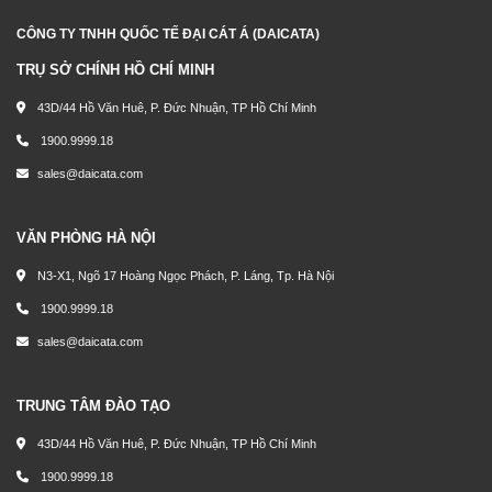
CÔNG TY TNHH QUỐC TẾ ĐẠI CÁT Á (DAICATA)
TRỤ SỞ CHÍNH HỒ CHÍ MINH
43D/44 Hồ Văn Huê, P. Đức Nhuận, TP Hồ Chí Minh
1900.9999.18
sales@daicata.com
VĂN PHÒNG HÀ NỘI
N3-X1, Ngõ 17 Hoàng Ngọc Phách, P. Láng, Tp. Hà Nội
1900.9999.18
sales@daicata.com
TRUNG TÂM ĐÀO TẠO
43D/44 Hồ Văn Huê, P. Đức Nhuận, TP Hồ Chí Minh
1900.9999.18