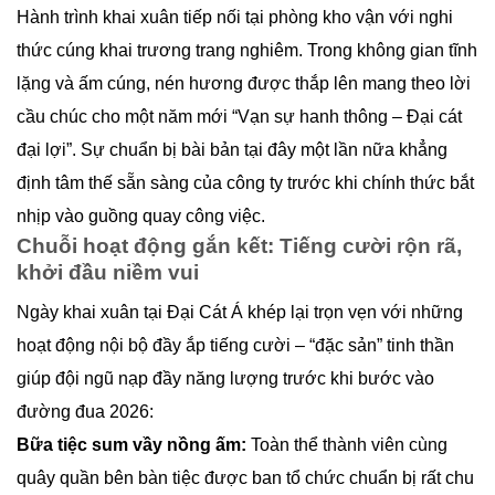
Hành trình khai xuân tiếp nối tại phòng kho vận với nghi
thức cúng khai trương trang nghiêm. Trong không gian tĩnh
lặng và ấm cúng, nén hương được thắp lên mang theo lời
cầu chúc cho một năm mới “Vạn sự hanh thông – Đại cát
đại lợi”. Sự chuẩn bị bài bản tại đây một lần nữa khẳng
định tâm thế sẵn sàng của công ty trước khi chính thức bắt
nhịp vào guồng quay công việc.
Chuỗi hoạt động gắn kết: Tiếng cười rộn rã,
khởi đầu niềm vui
Ngày khai xuân tại Đại Cát Á khép lại trọn vẹn với những
hoạt động nội bộ đầy ắp tiếng cười – “đặc sản” tinh thần
giúp đội ngũ nạp đầy năng lượng trước khi bước vào
đường đua 2026:
Bữa tiệc sum vầy nồng ấm:
Toàn thể thành viên cùng
quây quần bên bàn tiệc được ban tổ chức chuẩn bị rất chu