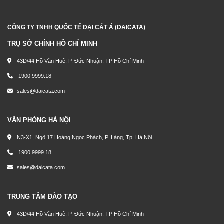
CÔNG TY TNHH QUỐC TẾ ĐẠI CÁT Á (DAICATA)
TRỤ SỞ CHÍNH HỒ CHÍ MINH
43D/44 Hồ Văn Huê, P. Đức Nhuận, TP Hồ Chí Minh
1900.9999.18
sales@daicata.com
VĂN PHÒNG HÀ NỘI
N3-X1, Ngõ 17 Hoàng Ngọc Phách, P. Láng, Tp. Hà Nội
1900.9999.18
sales@daicata.com
TRUNG TÂM ĐÀO TẠO
43D/44 Hồ Văn Huê, P. Đức Nhuận, TP Hồ Chí Minh