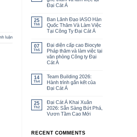
Đại Cát Á
Ban Lãnh Đạo IASO Hàn
25
Th6
Quốc Thăm Và Làm Việc
Tại Công Ty Đại Cát Á
ình luận
Đại diện cấp cao Biocyte
07
Th5
Pháp thăm và làm việc tại
văn phòng Công ty Đại
Cát Á
Team Building 2026:
14
Th4
Hành trình gắn kết của
Đại Cát Á
Đại Cát Á Khai Xuân
25
Th2
2026: Sẵn Sàng Bứt Phá,
Vươn Tầm Cao Mới
RECENT COMMENTS