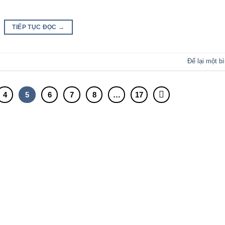
TIẾP TỤC ĐỌC
→
Để lại một b
4
5
6
7
8
…
17