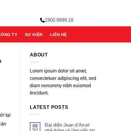
1900.9999.18
CÔNG TY
SỰ KIỆN
LIÊN HỆ
ABOUT
o
Lorem ipsum dolor sit amet,
consectetuer adipiscing elit, sed
diam nonummy nibh euismod
tincidunt.
LATEST POSTS
i tại
cán
Đại diện Jean d’Arcel
08
Th7
ghé thăm và làm việc tại