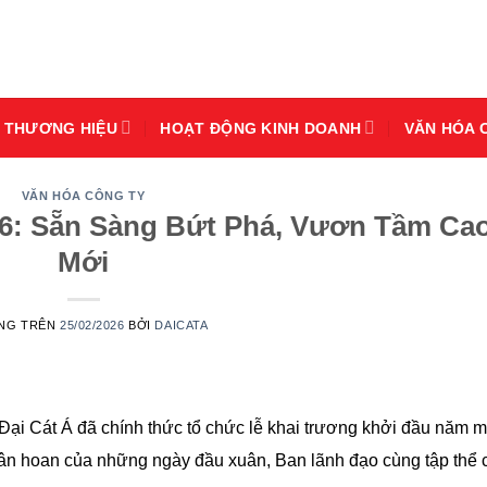
THƯƠNG HIỆU
HOẠT ĐỘNG KINH DOANH
VĂN HÓA 
VĂN HÓA CÔNG TY
26: Sẵn Sàng Bứt Phá, Vươn Tầm Ca
Mới
ĂNG TRÊN
25/02/2026
BỞI
DAICATA
ại Cát Á đã chính thức tổ chức lễ khai trương khởi đầu năm mớ
hân hoan của những ngày đầu xuân, Ban lãnh đạo cùng tập thể 