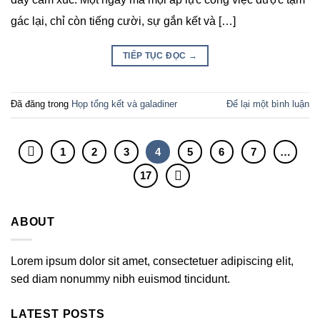
gác lại, chỉ còn tiếng cười, sự gắn kết và […]
TIẾP TỤC ĐỌC
→
Đã đăng trong
Họp tổng kết và galadiner
Để lại một bình luận
1
2
3
4
5
6
7
…
17
ABOUT
Lorem ipsum dolor sit amet, consectetuer adipiscing elit,
sed diam nonummy nibh euismod tincidunt.
LATEST POSTS