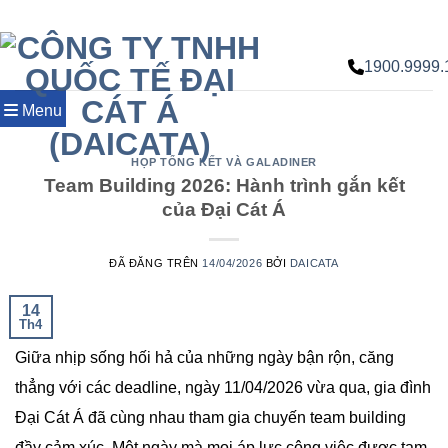
Chuyển
đến
nội
1900.9999.
dung
Menu
HỌP TỔNG KẾT VÀ GALADINER
Team Building 2026: Hành trình gắn kết
của Đại Cát Á
ĐÃ ĐĂNG TRÊN
14/04/2026
BỞI
DAICATA
14
Th4
Giữa nhịp sống hối hả của những ngày bận rộn, căng
thẳng với các deadline, ngày 11/04/2026 vừa qua, gia đình
Đại Cát Á đã cùng nhau tham gia chuyến team building
đầy cảm xúc. Một ngày mà mọi áp lực công việc được tạm