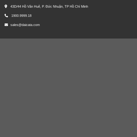
43D/44 Hồ Văn Huê, P. Đức Nhuận, TP Hồ Chí Minh
1900.9999.18
sales@daicata.com