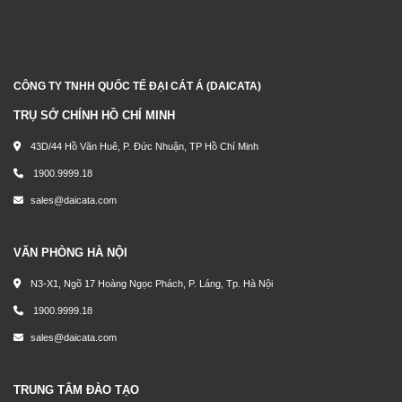
CÔNG TY TNHH QUỐC TẾ ĐẠI CÁT Á (DAICATA)
TRỤ SỞ CHÍNH HỒ CHÍ MINH
43D/44 Hồ Văn Huê, P. Đức Nhuận, TP Hồ Chí Minh
1900.9999.18
sales@daicata.com
VĂN PHÒNG HÀ NỘI
N3-X1, Ngõ 17 Hoàng Ngọc Phách, P. Láng, Tp. Hà Nội
1900.9999.18
sales@daicata.com
TRUNG TÂM ĐÀO TẠO