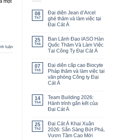
là một
Đại diện Jean d’Arcel
08
Th7
ghé thăm và làm việc tại
Đại Cát Á
Ban Lãnh Đạo IASO Hàn
25
Th6
Quốc Thăm Và Làm Việc
ình luận
Tại Công Ty Đại Cát Á
Đại diện cấp cao Biocyte
07
Th5
Pháp thăm và làm việc tại
văn phòng Công ty Đại
Cát Á
Team Building 2026:
14
Th4
Hành trình gắn kết của
Đại Cát Á
Đại Cát Á Khai Xuân
25
Th2
2026: Sẵn Sàng Bứt Phá,
Vươn Tầm Cao Mới