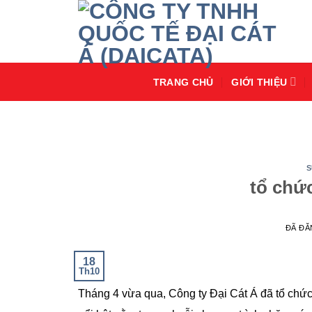
Chuyển
đến
nội
dung
TRANG CHỦ
GIỚI THIỆU
S
tổ chức
ĐÃ Đ
18
Th10
Tháng 4 vừa qua, Công ty Đại Cát Á đã tổ chức