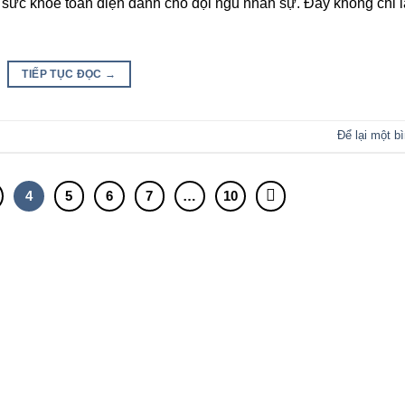
 sức khỏe toàn diện dành cho đội ngũ nhân sự. Đây không chỉ 
TIẾP TỤC ĐỌC
→
Để lại một b
4
5
6
7
…
10