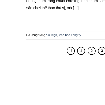
nổi bật nằm trong chuỗi chương trình chăm sóc
sân chơi thể thao thú vị, mà […]
Đã đăng trong
Sự kiện
,
Văn hóa công ty
1
2
3