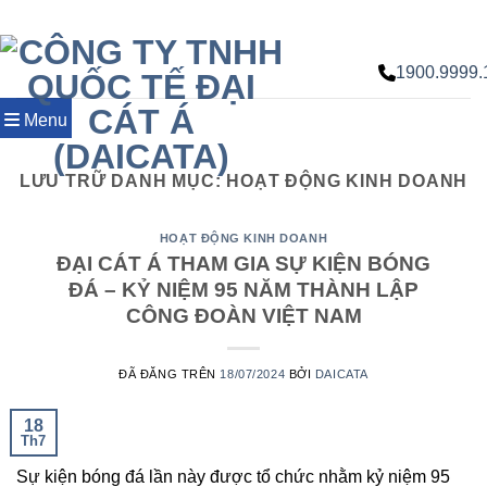
Chuyển
đến
nội
1900.9999.
dung
Menu
LƯU TRỮ DANH MỤC:
HOẠT ĐỘNG KINH DOANH
HOẠT ĐỘNG KINH DOANH
ĐẠI CÁT Á THAM GIA SỰ KIỆN BÓNG
ĐÁ – KỶ NIỆM 95 NĂM THÀNH LẬP
CÔNG ĐOÀN VIỆT NAM
ĐÃ ĐĂNG TRÊN
18/07/2024
BỞI
DAICATA
18
Th7
Sự kiện bóng đá lần này được tổ chức nhằm kỷ niệm 95