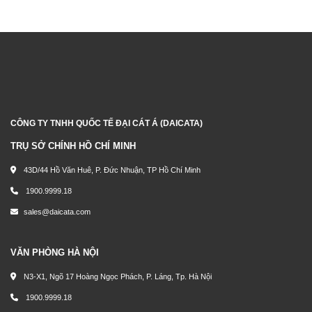
CÔNG TY TNHH QUỐC TẾ ĐẠI CÁT Á (DAICATA)
TRỤ SỞ CHÍNH HỒ CHÍ MINH
43D/44 Hồ Văn Huê, P. Đức Nhuận, TP Hồ Chí Minh
1900.9999.18
sales@daicata.com
VĂN PHÒNG HÀ NỘI
N3-X1, Ngõ 17 Hoàng Ngọc Phách, P. Láng, Tp. Hà Nội
1900.9999.18