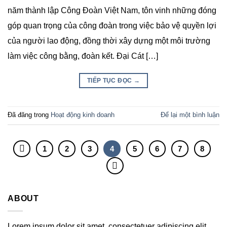
năm thành lập Công Đoàn Việt Nam, tôn vinh những đóng
góp quan trọng của công đoàn trong việc bảo vệ quyền lợi
của người lao động, đồng thời xây dựng một môi trường
làm việc công bằng, đoàn kết. Đại Cát […]
TIẾP TỤC ĐỌC
→
Đã đăng trong
Hoạt động kinh doanh
Để lại một bình luận
1
2
3
4
5
6
7
8
ABOUT
Lorem ipsum dolor sit amet, consectetuer adipiscing elit,