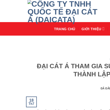
Chuyển
đến
nội
dung
TRANG CHỦ
GIỚI THIỆU
ĐẠI CÁT Á THAM GIA S
THÀNH LẬP
ĐÃ Đ
18
Th7