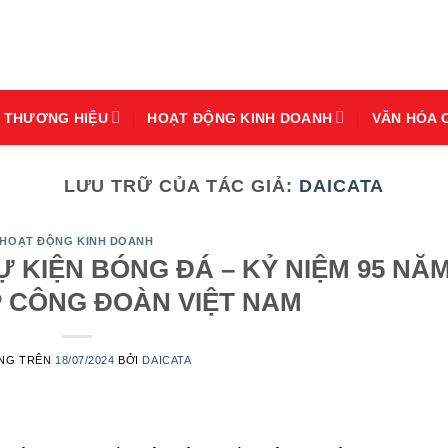
THƯƠNG HIỆU
HOẠT ĐỘNG KINH DOANH
VĂN HÓA 
LƯU TRỮ CỦA TÁC GIẢ:
DAICATA
HOẠT ĐỘNG KINH DOANH
Ự KIỆN BÓNG ĐÁ – KỶ NIỆM 95 NĂ
 CÔNG ĐOÀN VIỆT NAM
ĂNG TRÊN
18/07/2024
BỞI
DAICATA