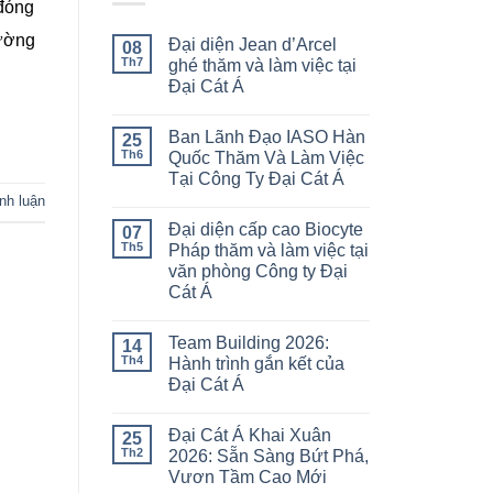
 đóng
rường
Đại diện Jean d’Arcel
08
Th7
ghé thăm và làm việc tại
Đại Cát Á
Ban Lãnh Đạo IASO Hàn
25
Th6
Quốc Thăm Và Làm Việc
Tại Công Ty Đại Cát Á
ình luận
Đại diện cấp cao Biocyte
07
Th5
Pháp thăm và làm việc tại
văn phòng Công ty Đại
Cát Á
Team Building 2026:
14
Th4
Hành trình gắn kết của
Đại Cát Á
Đại Cát Á Khai Xuân
25
Th2
2026: Sẵn Sàng Bứt Phá,
Vươn Tầm Cao Mới