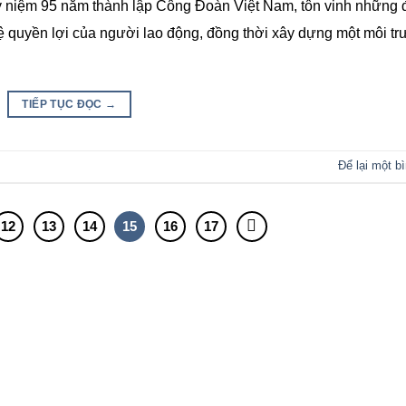
ỷ niệm 95 năm thành lập Công Đoàn Việt Nam, tôn vinh những
ệ quyền lợi của người lao động, đồng thời xây dựng một môi t
TIẾP TỤC ĐỌC
→
Để lại một b
12
13
14
15
16
17