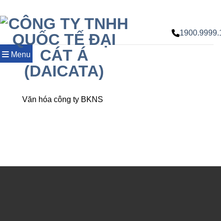
Chuyển
đến
nội
1900.9999.
dung
Menu
Văn hóa công ty BKNS