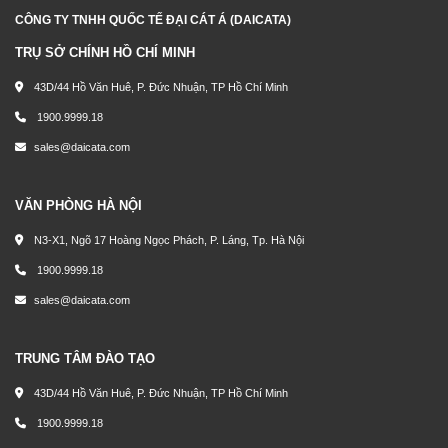
CÔNG TY TNHH QUỐC TẾ ĐẠI CÁT Á (DAICATA)
TRỤ SỞ CHÍNH HỒ CHÍ MINH
43D/44 Hồ Văn Huê, P. Đức Nhuận, TP Hồ Chí Minh
1900.9999.18
sales@daicata.com
VĂN PHÒNG HÀ NỘI
N3-X1, Ngõ 17 Hoàng Ngọc Phách, P. Láng, Tp. Hà Nội
1900.9999.18
sales@daicata.com
TRUNG TÂM ĐÀO TẠO
43D/44 Hồ Văn Huê, P. Đức Nhuận, TP Hồ Chí Minh
1900.9999.18