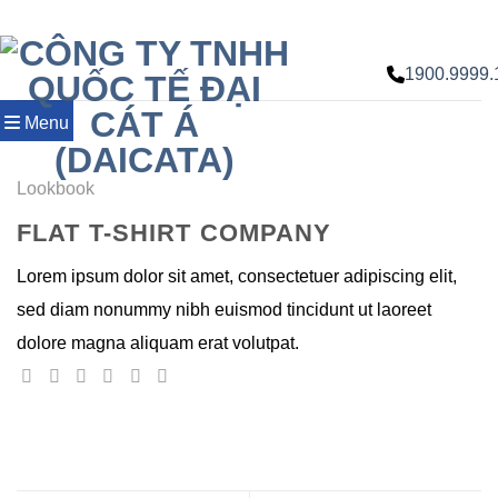
Chuyển
đến
nội
1900.9999.
dung
Menu
Lookbook
FLAT T-SHIRT COMPANY
Lorem ipsum dolor sit amet, consectetuer adipiscing elit,
sed diam nonummy nibh euismod tincidunt ut laoreet
dolore magna aliquam erat volutpat.