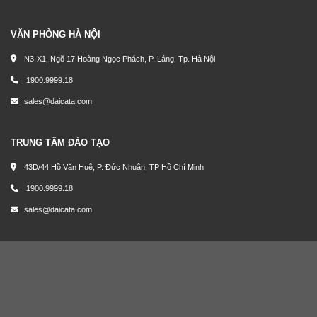
VĂN PHÒNG HÀ NỘI
N3-X1, Ngõ 17 Hoàng Ngọc Phách, P. Láng, Tp. Hà Nội
1900.9999.18
sales@daicata.com
TRUNG TÂM ĐÀO TẠO
43D/44 Hồ Văn Huê, P. Đức Nhuận, TP Hồ Chí Minh
1900.9999.18
sales@daicata.com