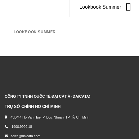
Lookbook Summer
LOOKBOOK SUMMER
CÔNG TY TNHH QUỐC TẾ ĐẠI CÁT Á (DAICATA)
TRỤ SỞ CHÍNH HỒ CHÍ MINH
43D/44 Hồ Văn Huê, P. Đức Nhuận, TP Hồ Chí Minh
1900.9999.18
sales@daicata.com