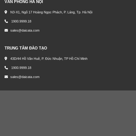
VĂN PHÒNG HÀ NỘI
N3-X1, Ngõ 17 Hoàng Ngọc Phách, P. Láng, Tp. Hà Nội
1900.9999.18
sales@daicata.com
TRUNG TÂM ĐÀO TẠO
43D/44 Hồ Văn Huê, P. Đức Nhuận, TP Hồ Chí Minh
1900.9999.18
sales@daicata.com