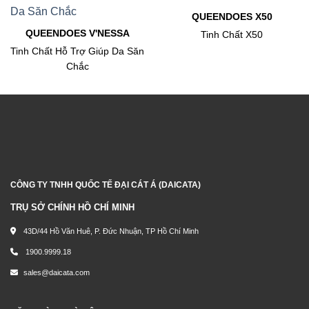
QUEENDOES X50
QUEENDOES V'NESSA
Tinh Chất X50
Tinh Chất Hỗ Trợ Giúp Da Săn
Chắc
CÔNG TY TNHH QUỐC TẾ ĐẠI CÁT Á (DAICATA)
TRỤ SỞ CHÍNH HỒ CHÍ MINH
43D/44 Hồ Văn Huê, P. Đức Nhuận, TP Hồ Chí Minh
1900.9999.18
sales@daicata.com